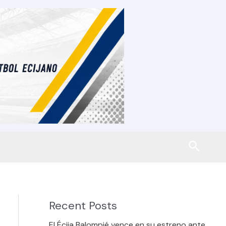
Busca
Recent Posts
El Écija Balompié vence en su estreno ante