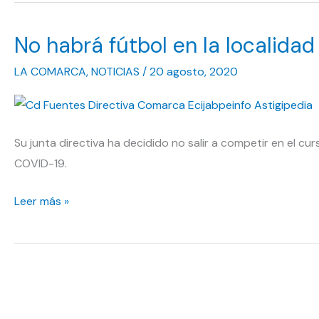
tiene
nombre
No habrá fútbol en la localidad
propio
en
LA COMARCA
,
NOTICIAS
/
20 agosto, 2020
el
CD
Fuentes
Su junta directiva ha decidido no salir a competir en el c
COVID-19.
No
Leer más »
habrá
fútbol
en
la
localidad