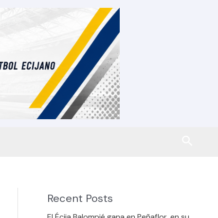
Busca
Recent Posts
El Écija Balompié gana en Peñaflor, en su