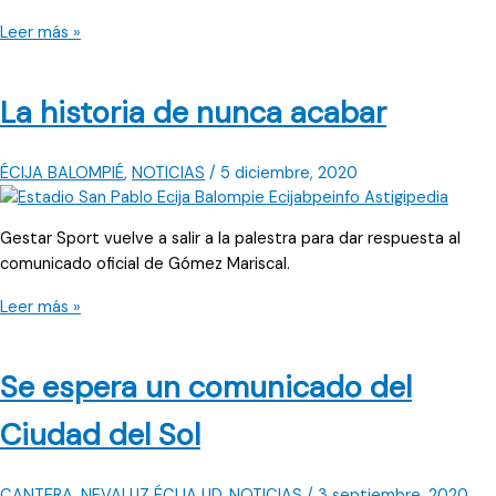
profesional
El
Leer más »
Écija
Balompié
La historia de nunca acabar
ya
tiene
entrenador
ÉCIJA BALOMPIÉ
,
NOTICIAS
/
5 diciembre, 2020
Gestar Sport vuelve a salir a la palestra para dar respuesta al
comunicado oficial de Gómez Mariscal.
La
Leer más »
historia
de
Se espera un comunicado del
nunca
acabar
Ciudad del Sol
CANTERA
,
NEVALUZ ÉCIJA UD
,
NOTICIAS
/
3 septiembre, 2020