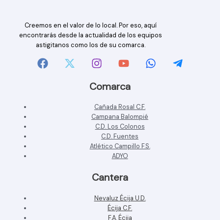
Creemos en el valor de lo local. Por eso, aquí
encontrarás desde la actualidad de los equipos
astigitanos como los de su comarca.
Comarca
Cañada Rosal C.F.
Campana Balompié
C.D. Los Colonos
C.D. Fuentes
Atlético Campillo F.S.
ADYO
Cantera
Nevaluz Écija U.D.
Écija C.F.
F.A. Écija