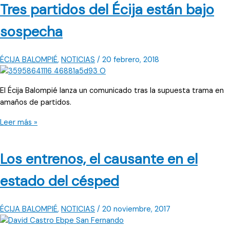
Tres partidos del Écija están bajo
Arroyo
invita
sospecha
a
fichar
ÉCIJA BALOMPIÉ
,
NOTICIAS
/
20 febrero, 2018
El Écija Balompié lanza un comunicado tras la supuesta trama en
amaños de partidos.
Tres
Leer más »
partidos
del
Los entrenos, el causante en el
Écija
están
estado del césped
bajo
sospecha
ÉCIJA BALOMPIÉ
,
NOTICIAS
/
20 noviembre, 2017