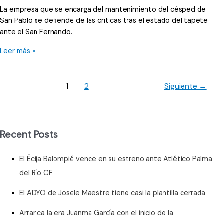
La empresa que se encarga del mantenimiento del césped de
San Pablo se defiende de las críticas tras el estado del tapete
ante el San Fernando.
Los
Leer más »
entrenos,
el
causante
1
2
Siguiente
→
en
el
estado
del
Recent Posts
césped
El Écija Balompié vence en su estreno ante Atlético Palma
del Río CF
El ADYO de Josele Maestre tiene casi la plantilla cerrada
Arranca la era Juanma García con el inicio de la