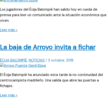
Los jugadores del Écija Balompié han salido hoy en rueda de
prensa para leer un comunicado ante la situación económica que
viven.
«Seguimos
Leer más »
confiando
en
La baja de Arroyo invita a fichar
la
palabra
del
ÉCIJA BALOMPIÉ
,
NOTICIAS
/
3 octubre, 2018
presidente»
El Écija Balompié ha anunciado esta tarde la no continuidad del
centrocampista madrileño. Una salida que abre las puertas a
fichajes.
La
Leer más »
baja
de