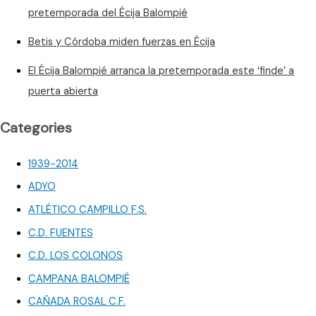
pretemporada del Écija Balompié
Betis y Córdoba miden fuerzas en Écija
El Écija Balompié arranca la pretemporada este ‘finde’ a
puerta abierta
Categories
1939-2014
ADYO
ATLÉTICO CAMPILLO F.S.
C.D. FUENTES
C.D. LOS COLONOS
CAMPANA BALOMPIÉ
CAÑADA ROSAL C.F.