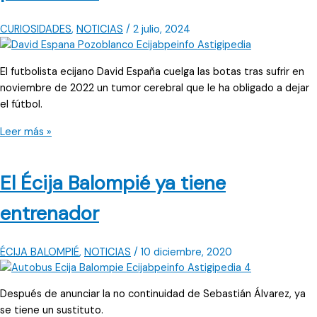
CURIOSIDADES
,
NOTICIAS
/
2 julio, 2024
El futbolista ecijano David España cuelga las botas tras sufrir en
noviembre de 2022 un tumor cerebral que le ha obligado a dejar
el fútbol.
David
Leer más »
España,
a
El Écija Balompié ya tiene
sus
24
entrenador
años,
cuelga
las
ÉCIJA BALOMPIÉ
,
NOTICIAS
/
10 diciembre, 2020
botas
en
Después de anunciar la no continuidad de Sebastián Álvarez, ya
el
se tiene un sustituto.
fútbol