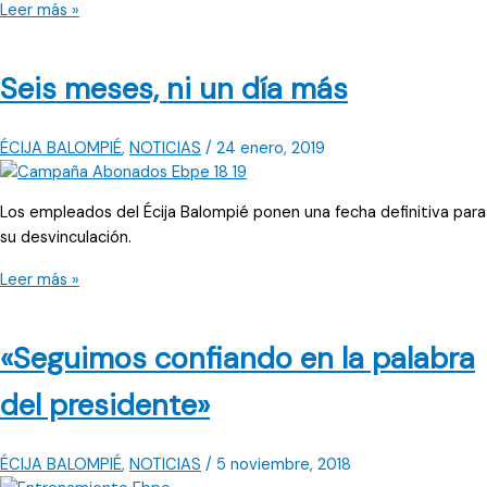
El
Leer más »
club
rompe
Seis meses, ni un día más
el
acuerdo
con
ÉCIJA BALOMPIÉ
,
NOTICIAS
/
24 enero, 2019
Psicofut
España
Los empleados del Écija Balompié ponen una fecha definitiva para
su desvinculación.
Seis
Leer más »
meses,
ni
«Seguimos confiando en la palabra
un
día
del presidente»
más
ÉCIJA BALOMPIÉ
,
NOTICIAS
/
5 noviembre, 2018