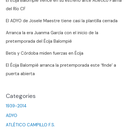
El Écija Balompié vence en su estreno ante Atlético Palma
del
del Río CF
domingo
El ADYO de Josele Maestre tiene casi la plantilla cerrada
Arranca la era Juanma García con el inicio de la
pretemporada del Écija Balompié
Betis y Córdoba miden fuerzas en Écija
El Écija Balompié arranca la pretemporada este ‘finde’ a
puerta abierta
Categories
1939-2014
ADYO
ATLÉTICO CAMPILLO F.S.