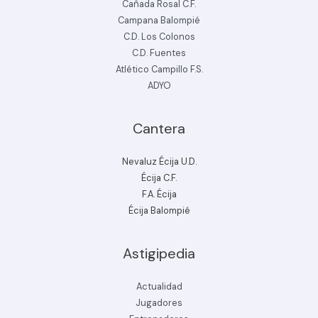
Cañada Rosal C.F.
Campana Balompié
C.D. Los Colonos
C.D. Fuentes
Atlético Campillo F.S.
ADYO
Cantera
Nevaluz Écija U.D.
Écija C.F.
F.A. Écija
Écija Balompié
Astigipedia
Actualidad
Jugadores