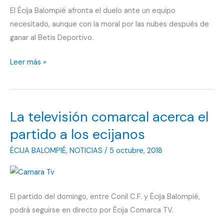
El Écija Balompié afronta el duelo ante un equipo
necesitado, aunque con la moral por las nubes después de
ganar al Betis Deportivo.
La
Leer más »
racha
debe
de
La televisión comarcal acerca el
prolongarse
en
partido a los ecijanos
Conil
ÉCIJA BALOMPIÉ
,
NOTICIAS
/
5 octubre, 2018
El partido del domingo, entre Conil C.F. y Écija Balompié,
podrá seguirse en directo por Écija Comarca TV.