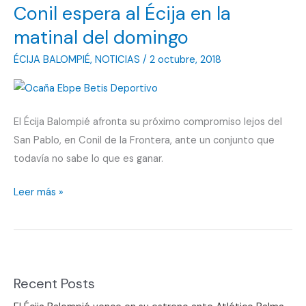
Conil espera al Écija en la
matinal del domingo
ÉCIJA BALOMPIÉ
,
NOTICIAS
/
2 octubre, 2018
El Écija Balompié afronta su próximo compromiso lejos del
San Pablo, en Conil de la Frontera, ante un conjunto que
todavía no sabe lo que es ganar.
Conil
Leer más »
espera
al
Écija
en
Recent Posts
la
matinal