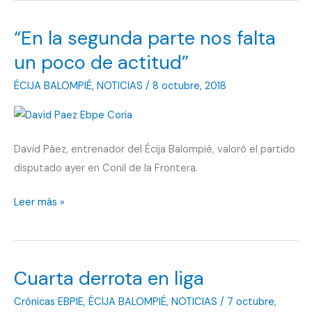
“En la segunda parte nos falta
un poco de actitud”
ÉCIJA BALOMPIÉ
,
NOTICIAS
/
8 octubre, 2018
David Páez, entrenador del Écija Balompié, valoró el partido
disputado ayer en Conil de la Frontera.
“En
Leer más »
la
segunda
parte
Cuarta derrota en liga
nos
falta
Crónicas EBPIE
,
ÉCIJA BALOMPIÉ
,
NOTICIAS
/
7 octubre,