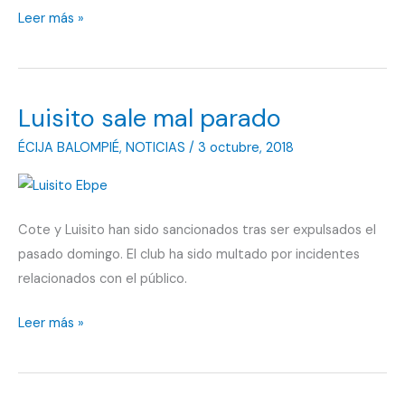
La
Leer más »
televisión
comarcal
acerca
Luisito sale mal parado
el
partido
ÉCIJA BALOMPIÉ
,
NOTICIAS
/
3 octubre, 2018
a
los
ecijanos
Cote y Luisito han sido sancionados tras ser expulsados el
pasado domingo. El club ha sido multado por incidentes
relacionados con el público.
Luisito
Leer más »
sale
mal
parado