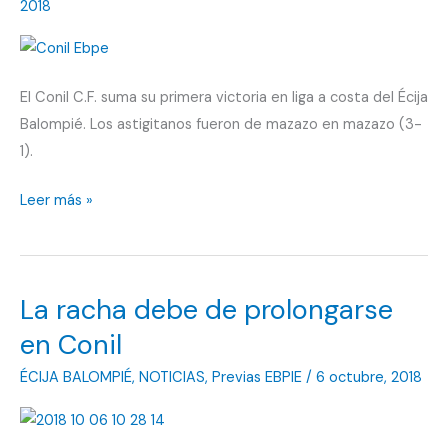
un
2018
poco
de
actitud”
El Conil C.F. suma su primera victoria en liga a costa del Écija
Balompié. Los astigitanos fueron de mazazo en mazazo (3-
1).
Cuarta
Leer más »
derrota
en
liga
La racha debe de prolongarse
en Conil
ÉCIJA BALOMPIÉ
,
NOTICIAS
,
Previas EBPIE
/
6 octubre, 2018