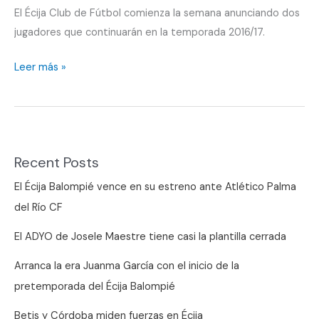
El Écija Club de Fútbol comienza la semana anunciando dos
jugadores que continuarán en la temporada 2016/17.
La
Leer más »
semana
comienza
con
renovaciones
Recent Posts
El Écija Balompié vence en su estreno ante Atlético Palma
del Río CF
El ADYO de Josele Maestre tiene casi la plantilla cerrada
Arranca la era Juanma García con el inicio de la
pretemporada del Écija Balompié
Betis y Córdoba miden fuerzas en Écija