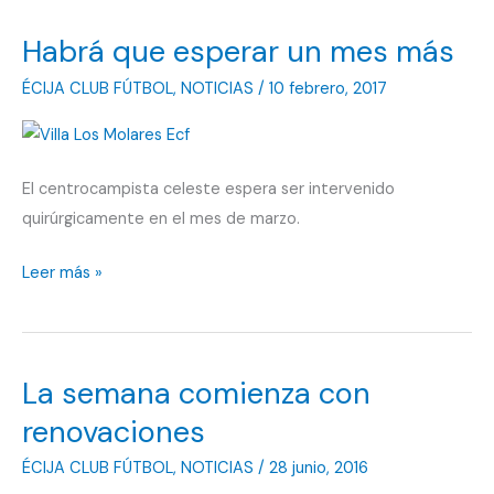
el
Habrá que esperar un mes más
día
de
ÉCIJA CLUB FÚTBOL
,
NOTICIAS
/
10 febrero, 2017
la
operación
El centrocampista celeste espera ser intervenido
quirúrgicamente en el mes de marzo.
Habrá
Leer más »
que
esperar
un
La semana comienza con
mes
más
renovaciones
ÉCIJA CLUB FÚTBOL
,
NOTICIAS
/
28 junio, 2016