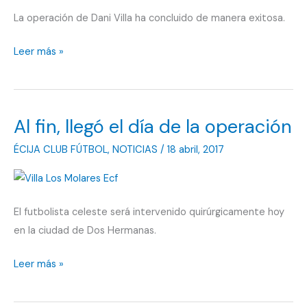
en
La operación de Dani Villa ha concluido de manera exitosa.
el
Sam-
Exitosa
Leer más »
Cam
intervención
Dos
quirúrgica
Hermanas
y
Al fin, llegó el día de la operación
luego
ÉCIJA CLUB FÚTBOL
,
NOTICIAS
/
18 abril, 2017
en
el
derbi
El futbolista celeste será intervenido quirúrgicamente hoy
en la ciudad de Dos Hermanas.
Al
Leer más »
fin,
llegó