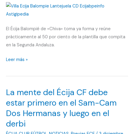
Écija
Balompié
con
El Écija Balompié de «Chiva» toma ya forma y reúne
urgencias
prácticamente al 50 por ciento de la plantilla que compita
en la Segunda Andaluza.
El
Leer más »
Écija
Balompié
cierra
La mente del Écija CF debe
3
nuevas
estar primero en el Sam-Cam
renovaciones
Dos Hermanas y luego en el
derbi
ÉCIJA CLUB FÚTBOL
,
NOTICIAS
,
Previas ECF
/
3 diciembre,