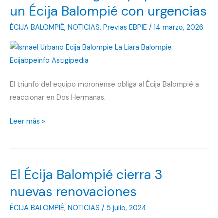
un Écija Balompié con urgencias
ÉCIJA BALOMPIÉ
,
NOTICIAS
,
Previas EBPIE
/
14 marzo, 2026
El triunfo del equipo moronense obliga al Écija Balompié a
reaccionar en Dos Hermanas.
UD
Leer más »
Morón
CF
gana
El Écija Balompié cierra 3
y
aprieta
nuevas renovaciones
a
ÉCIJA BALOMPIÉ
,
NOTICIAS
/
5 julio, 2024
un