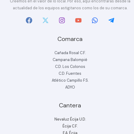
Creemos en el valor de lo local. Por eso, aquí encontrarás desde la
actualidad de los equipos astigitanos como los de su comarca.
Comarca
Cañada Rosal C.F.
Campana Balompié
C.D. Los Colonos
C.D. Fuentes
Atlético Campillo F.S.
ADYO
Cantera
Nevaluz Écija U.D.
Écija C.F.
F.A. Écija