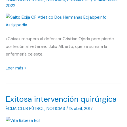
2022
«Chiva» recupera al defensor Cristian Ojeda pero pierde
por lesión al veterano Julio Alberto, que se suma a la
enfermería celeste.
La
Leer más »
mente
del
Écija
Exitosa intervención quirúrgica
CF
debe
ÉCIJA CLUB FÚTBOL
,
NOTICIAS
/
18 abril, 2017
estar
primero