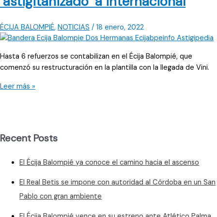
‘astigitanizado’ a internacional
ÉCIJA BALOMPIÉ
,
NOTICIAS
/
18 enero, 2022
Hasta 6 refuerzos se contabilizan en el Écija Balompié, que
comenzó su restructuración en la plantilla con la llegada de Vini.
El
Leer más »
Écija
Balompié
pasa
de
Recent Posts
ser
‘astigitanizado’
El Écija Balompié ya conoce el camino hacia el ascenso
a
internacional
El Real Betis se impone con autoridad al Córdoba en un San
Pablo con gran ambiente
El Écija Balompié vence en su estreno ante Atlético Palma