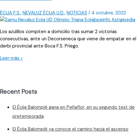
ÉCIJA F.S.
,
NEVALUZ ÉCIJA U.D.
,
NOTICIAS
/
4 octubre, 2022
Los azulillos compiten a domicilio tras sumar 2 victorias
consecutivas, ante un Decorseneca que viene de empatar en el
derbi provincial ante Boca F.S. Priego.
Los
Leer más »
de
Josele
Maestre
visitan
Recent Posts
Vistalegre
para
El Écija Balompié gana en Peñaflor, en su segundo test de
medirse
al
pretemporada
Decorseneca
El Écija Balompié ya conoce el camino hacia el ascenso