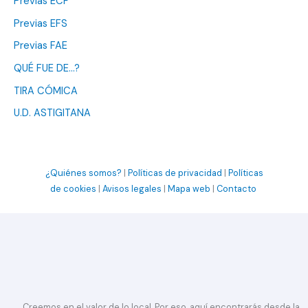
Previas ECF
Previas EFS
Previas FAE
QUÉ FUE DE…?
TIRA CÓMICA
U.D. ASTIGITANA
¿Quiénes somos?
|
Políticas de privacidad
|
Políticas
de cookies
|
Avisos legales
|
Mapa web
|
Contacto
Creemos en el valor de lo local. Por eso, aquí encontrarás desde la