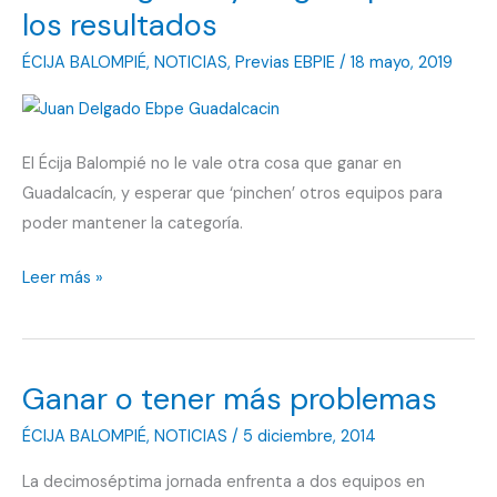
los resultados
ÉCIJA BALOMPIÉ
,
NOTICIAS
,
Previas EBPIE
/
18 mayo, 2019
El Écija Balompié no le vale otra cosa que ganar en
Guadalcacín, y esperar que ‘pinchen’ otros equipos para
poder mantener la categoría.
Primero
Leer más »
ganar,
y
luego
Ganar o tener más problemas
esperar
los
ÉCIJA BALOMPIÉ
,
NOTICIAS
/
5 diciembre, 2014
resultados
La decimoséptima jornada enfrenta a dos equipos en