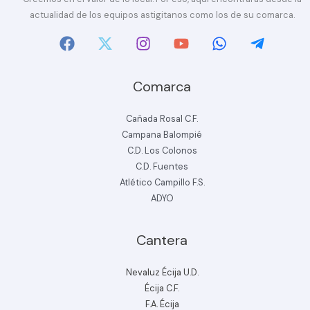
actualidad de los equipos astigitanos como los de su comarca.
Comarca
Cañada Rosal C.F.
Campana Balompié
C.D. Los Colonos
C.D. Fuentes
Atlético Campillo F.S.
ADYO
Cantera
Nevaluz Écija U.D.
Écija C.F.
F.A. Écija