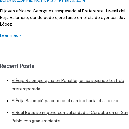
ÉCIJA BALOMPIÉ
,
NOTICIAS
/
19 marzo, 2014
El joven africano George es traspasado al Preferente Juvenil del
Écija Balompié, donde pudo ejercitarse en el día de ayer con Javi
López.
George
Leer más »
baja
a
Preferente
Juvenil
Recent Posts
El Écija Balompié gana en Peñaflor, en su segundo test de
pretemporada
El Écija Balompié ya conoce el camino hacia el ascenso
El Real Betis se impone con autoridad al Córdoba en un San
Pablo con gran ambiente