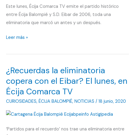
Este lunes, Écija Comarca TV emite el partido histórico
Pablo
entre Écija Balompié y S.D. Eibar de 2006, toda una
eliminatoria que marcó un antes y un después.
Écija
Leer más »
–
Eibar,
a
¿Recuerdas la eliminatoria
una
eliminatoria
copera con el Eibar? El lunes, en
de
Écija Comarca TV
jugar
CURIOSIDADES
,
ÉCIJA BALOMPIÉ
,
NOTICIAS
/
18 junio, 2020
con
un
Primera
‘Partidos para el recuerdo’ nos trae una eliminatoria entre