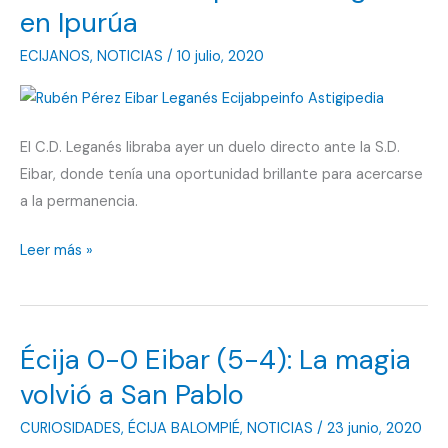
en Ipurúa
ECIJANOS
,
NOTICIAS
/
10 julio, 2020
El C.D. Leganés libraba ayer un duelo directo ante la S.D.
Eibar, donde tenía una oportunidad brillante para acercarse
a la permanencia.
Insuficiente
Leer más »
empate
del
Leganés
Écija 0-0 Eibar (5-4): La magia
en
Ipurúa
volvió a San Pablo
CURIOSIDADES
,
ÉCIJA BALOMPIÉ
,
NOTICIAS
/
23 junio, 2020