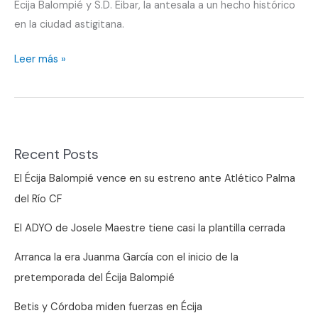
Écija Balompié y S.D. Eibar, la antesala a un hecho histórico
en la ciudad astigitana.
¿Recuerdas
Leer más »
la
eliminatoria
copera
con
Recent Posts
el
Eibar?
El Écija Balompié vence en su estreno ante Atlético Palma
El
del Río CF
lunes,
El ADYO de Josele Maestre tiene casi la plantilla cerrada
en
Écija
Arranca la era Juanma García con el inicio de la
Comarca
pretemporada del Écija Balompié
TV
Betis y Córdoba miden fuerzas en Écija