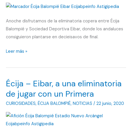
Anoche disfrutamos de la eliminatoria copera entre Écija
Balompié y Sociedad Deportiva Eibar, donde los andaluces
consiguieron plantarse en decieisavos de final.
Écija
Leer más »
0-
0
Eibar
Écija – Eibar, a una eliminatoria
(5-
4):
de jugar con un Primera
La
CURIOSIDADES
,
ÉCIJA BALOMPIÉ
,
NOTICIAS
/
22 junio, 2020
magia
volvió
a
San