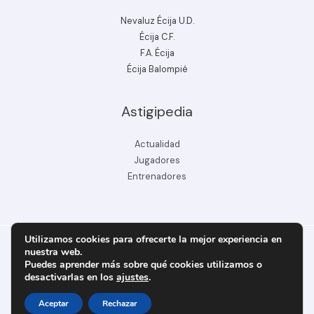
Nevaluz Écija U.D.
Écija C.F.
F.A. Écija
Écija Balompié
Astigipedia
Actualidad
Jugadores
Entrenadores
Utilizamos cookies para ofrecerte la mejor experiencia en
nuestra web.
Puedes aprender más sobre qué cookies utilizamos o
Copyright © 2026 ecijabpeinfo.com
desactivarlas en los
ajustes
.
Diseñado y creado por ecijabpeinfo.com
Aceptar
Rechazar