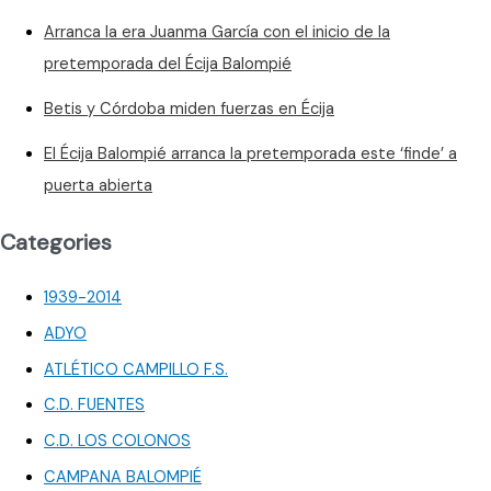
la
Arranca la era Juanma García con el inicio de la
salvación
pretemporada del Écija Balompié
Betis y Córdoba miden fuerzas en Écija
El Écija Balompié arranca la pretemporada este ‘finde’ a
puerta abierta
Categories
1939-2014
ADYO
ATLÉTICO CAMPILLO F.S.
C.D. FUENTES
C.D. LOS COLONOS
CAMPANA BALOMPIÉ