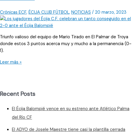
Crónicas ECF
,
ÉCIJA CLUB FÚTBOL
,
NOTICIAS
/
20 marzo, 2023
Triunfo valioso del equipo de Mario Tirado en El Palmar de Troya
donde estos 3 puntos acerca muy y mucho a la permanencia (0-
1).
Golpe
Leer más »
de
efecto
del
Écija
Recent Posts
CF
en
El Écija Balompié vence en su estreno ante Atlético Palma
Utrera,
recortando
del Río CF
distancia
El ADYO de Josele Maestre tiene casi la plantilla cerrada
a