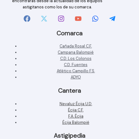
encontrarás desde la actualidad de los equipos
astigitanos como los de su comarca.
Comarca
Cañada Rosal C.F.
Campana Balompié
C.D. Los Colonos
C.D. Fuentes
Atlético Campillo F.S.
ADYO
Cantera
Nevaluz Écija U.D.
Écija C.F.
F.A. Écija
Écija Balompié
Astigipedia