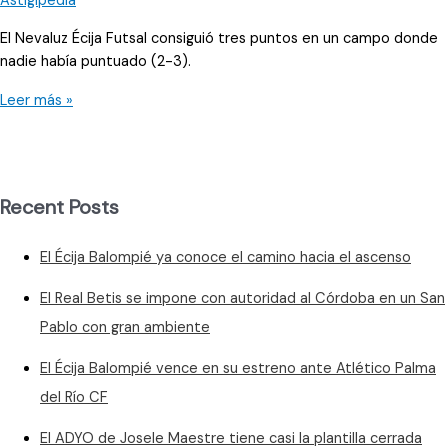
El Nevaluz Écija Futsal consiguió tres puntos en un campo donde
nadie había puntuado (2-3).
Una
Leer más »
victoria
que
hace
equipo
Recent Posts
El Écija Balompié ya conoce el camino hacia el ascenso
El Real Betis se impone con autoridad al Córdoba en un San
Pablo con gran ambiente
El Écija Balompié vence en su estreno ante Atlético Palma
del Río CF
El ADYO de Josele Maestre tiene casi la plantilla cerrada