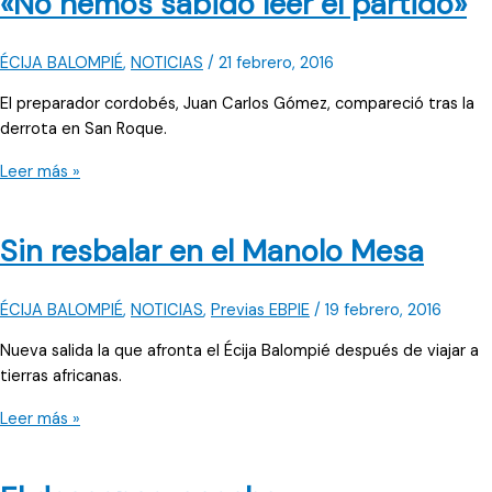
«No hemos sabido leer el partido»
ÉCIJA BALOMPIÉ
,
NOTICIAS
/
21 febrero, 2016
El preparador cordobés, Juan Carlos Gómez, compareció tras la
derrota en San Roque.
«No
Leer más »
hemos
sabido
Sin resbalar en el Manolo Mesa
leer
el
partido»
ÉCIJA BALOMPIÉ
,
NOTICIAS
,
Previas EBPIE
/
19 febrero, 2016
Nueva salida la que afronta el Écija Balompié después de viajar a
tierras africanas.
Sin
Leer más »
resbalar
en