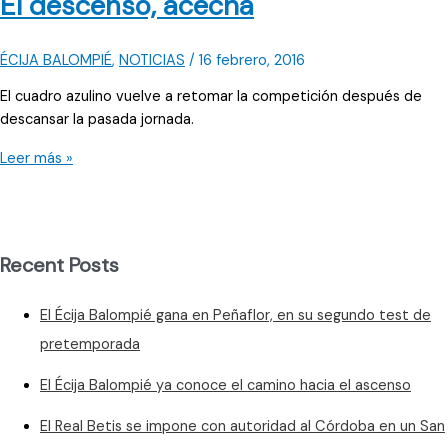
El descenso, acecha
el
Manolo
Mesa
ÉCIJA BALOMPIÉ
,
NOTICIAS
/
16 febrero, 2016
El cuadro azulino vuelve a retomar la competición después de
descansar la pasada jornada.
El
Leer más »
descenso,
acecha
Recent Posts
El Écija Balompié gana en Peñaflor, en su segundo test de
pretemporada
El Écija Balompié ya conoce el camino hacia el ascenso
El Real Betis se impone con autoridad al Córdoba en un San