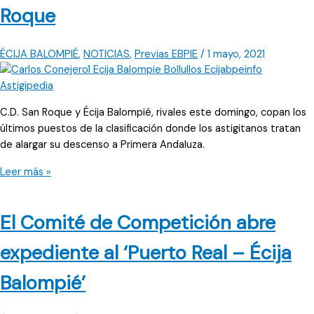
Primera
Roque
Andaluza
ÉCIJA BALOMPIÉ
,
NOTICIAS
,
Previas EBPIE
/
1 mayo, 2021
C.D. San Roque y Écija Balompié, rivales este domingo, copan los
últimos puestos de la clasificación donde los astigitanos tratan
de alargar su descenso a Primera Andaluza.
En
Leer más »
medio
de
El Comité de Competición abre
la
vorágine,
expediente al ‘Puerto Real – Écija
el
Écija
Balompié’
Balompié
se