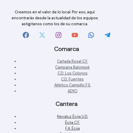
Creemos en el valor de lo local. Por eso, aquí
encontrarás desde la actualidad de los equipos
astigitanos como los de su comarca.
Comarca
Cañada Rosal C.F.
Campana Balompié
C.D. Los Colonos
C.D. Fuentes
Atlético Campillo F.S.
ADYO
Cantera
Nevaluz Écija U.D.
Écija C.F.
F.A. Écija