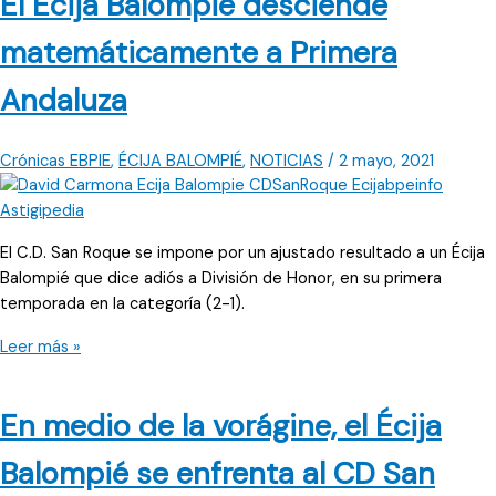
El Écija Balompié desciende
matemáticamente a Primera
Andaluza
Crónicas EBPIE
,
ÉCIJA BALOMPIÉ
,
NOTICIAS
/
2 mayo, 2021
El C.D. San Roque se impone por un ajustado resultado a un Écija
Balompié que dice adiós a División de Honor, en su primera
temporada en la categoría (2-1).
El
Leer más »
Écija
Balompié
En medio de la vorágine, el Écija
desciende
matemáticamente
Balompié se enfrenta al CD San
a