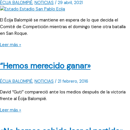
enfrenta
ÉCIJA BALOMPIÉ
,
NOTICIAS
/
29 abril, 2021
al
CD
El Écija Balompié se mantiene en espera de lo que decida el
San
Comité de Competición mientras el domingo tiene otra batalla
Roque
en San Roque.
El
Leer más »
Comité
de
“Hemos merecido ganar»
Competición
abre
expediente
ÉCIJA BALOMPIÉ
,
NOTICIAS
/
21 febrero, 2016
al
‘Puerto
David “Guti” compareció ante los medios después de la victoria
Real
frente al Écija Balompié.
–
“Hemos
Leer más »
Écija
merecido
Balompié’
ganar»