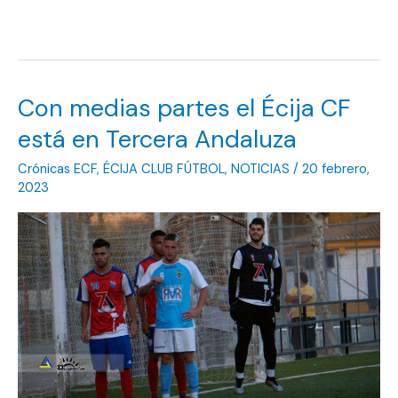
Con medias partes el Écija CF
está en Tercera Andaluza
Crónicas ECF
,
ÉCIJA CLUB FÚTBOL
,
NOTICIAS
/
20 febrero,
2023