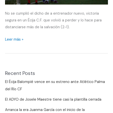
No se cumplió el dicho de a entrenador nuevo, victoria
segura en un Écija C.F. que volvió a perder y lo hace para
distanciarse más de la salvación (2-1).
Con
Leer más »
medias
partes
el
Écija
Recent Posts
CF
está
El Écija Balompié vence en su estreno ante Atlético Palma
en
del Río CF
Tercera
El ADYO de Josele Maestre tiene casi la plantilla cerrada
Andaluza
Arranca la era Juanma García con el inicio de la