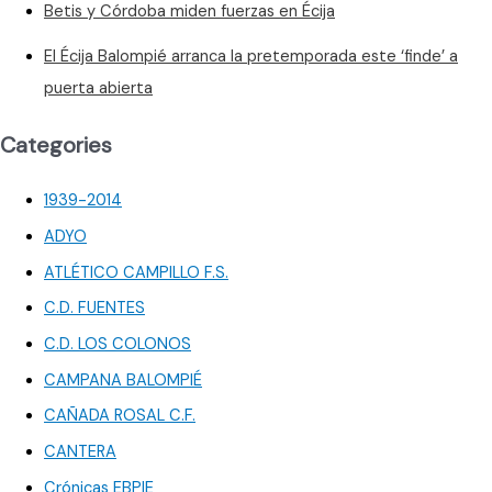
Betis y Córdoba miden fuerzas en Écija
El Écija Balompié arranca la pretemporada este ‘finde’ a
puerta abierta
Categories
1939-2014
ADYO
ATLÉTICO CAMPILLO F.S.
C.D. FUENTES
C.D. LOS COLONOS
CAMPANA BALOMPIÉ
CAÑADA ROSAL C.F.
CANTERA
Crónicas EBPIE