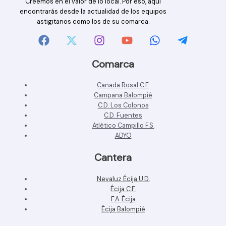
Creemos en el valor de lo local. Por eso, aquí
encontrarás desde la actualidad de los equipos
astigitanos como los de su comarca.
Comarca
Cañada Rosal C.F.
Campana Balompié
C.D. Los Colonos
C.D. Fuentes
Atlético Campillo F.S.
ADYO
Cantera
Nevaluz Écija U.D.
Écija C.F.
F.A. Écija
Écija Balompié