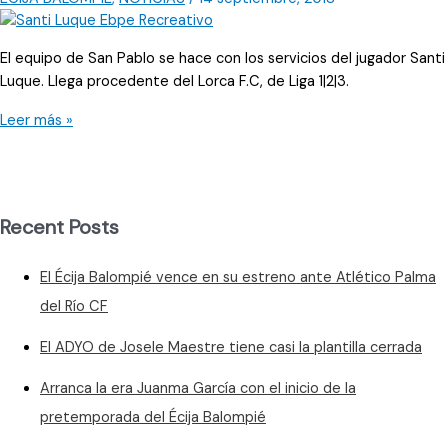
El equipo de San Pablo se hace con los servicios del jugador Santi
Luque. Llega procedente del Lorca F.C, de Liga 1|2|3.
Santi
Leer más »
Luque,
experimentado
en
Segunda
Recent Posts
B,
aterriza
El Écija Balompié vence en su estreno ante Atlético Palma
en
Écija
del Río CF
El ADYO de Josele Maestre tiene casi la plantilla cerrada
Arranca la era Juanma García con el inicio de la
pretemporada del Écija Balompié