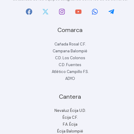
Comarca
Cañada Rosal C.F.
Campana Balompié
C.D. Los Colonos
C.D. Fuentes
Atlético Campillo F.S.
ADYO
Cantera
Nevaluz Écija U.D.
Écija C.F.
F.A. Écija
Écija Balompié