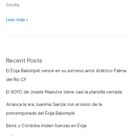
Sevilla.
No
Leer más »
hay
descanso
para
la
Recent Posts
Escuela
El Écija Balompié vence en su estreno ante Atlético Palma
del Río CF
El ADYO de Josele Maestre tiene casi la plantilla cerrada
Arranca la era Juanma García con el inicio de la
pretemporada del Écija Balompié
Betis y Córdoba miden fuerzas en Écija