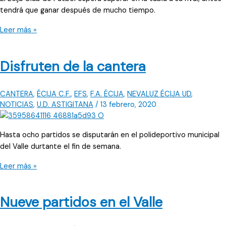
tendrá que ganar después de mucho tiempo.
Obligados
Leer más »
a
vencer
Disfruten de la cantera
CANTERA
,
ÉCIJA C.F.
,
EFS
,
F.A. ÉCIJA
,
NEVALUZ ÉCIJA UD
,
NOTICIAS
,
U.D. ASTIGITANA
/
13 febrero, 2020
Hasta ocho partidos se disputarán en el polideportivo municipal
del Valle durtante el fin de semana.
Disfruten
Leer más »
de
la
Nueve partidos en el Valle
cantera