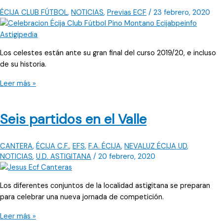
pulgas
ÉCIJA CLUB FÚTBOL
,
NOTICIAS
,
Previas ECF
/
23 febrero, 2020
Los celestes están ante su gran final del curso 2019/20, e incluso
de su historia.
Juicio
Leer más »
final
Seis partidos en el Valle
CANTERA
,
ÉCIJA C.F.
,
EFS
,
F.A. ÉCIJA
,
NEVALUZ ÉCIJA UD
,
NOTICIAS
,
U.D. ASTIGITANA
/
20 febrero, 2020
Los diferentes conjuntos de la localidad astigitana se preparan
para celebrar una nueva jornada de competición.
Seis
Leer más »