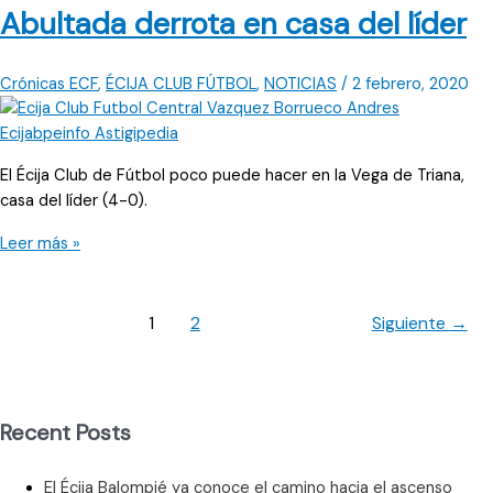
Abultada derrota en casa del líder
en
alto
Crónicas ECF
,
ÉCIJA CLUB FÚTBOL
,
NOTICIAS
/
2 febrero, 2020
El Écija Club de Fútbol poco puede hacer en la Vega de Triana,
casa del líder (4-0).
Abultada
Leer más »
derrota
en
casa
1
2
Siguiente
→
del
líder
Recent Posts
El Écija Balompié ya conoce el camino hacia el ascenso