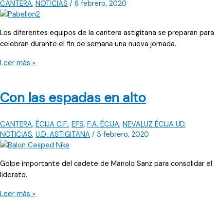
CANTERA
,
NOTICIAS
/
6 febrero, 2020
Los diferentes equipos de la cantera astigitana se preparan para
celebran durante el fin de semana una nueva jornada.
Nueve
Leer más »
partidos
en
Con las espadas en alto
el
Valle
CANTERA
,
ÉCIJA C.F.
,
EFS
,
F.A. ÉCIJA
,
NEVALUZ ÉCIJA UD
,
NOTICIAS
,
U.D. ASTIGITANA
/
3 febrero, 2020
Golpe importante del cadete de Manolo Sanz para consolidar el
liderato.
Con
Leer más »
las
espadas