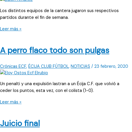
Los distintos equipos de la cantera jugaron sus respectivos
partidos durante el fin de semana.
Puntos
Leer más »
y
más
A perro flaco todo son pulgas
puntos
Crónicas ECF
,
ÉCIJA CLUB FÚTBOL
,
NOTICIAS
/
23 febrero, 2020
Un penalti y una expulsión lastran a un Écija C.F. que volvió a
ceder los puntos, esta vez, con el colista (1-0).
A
Leer más »
perro
flaco
Juicio final
todo
son