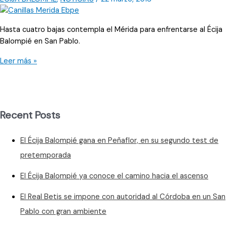
Hasta cuatro bajas contempla el Mérida para enfrentarse al Écija
Balompié en San Pablo.
El
Leer más »
Mérida
de
Nafti
acude
Recent Posts
plagado
de
El Écija Balompié gana en Peñaflor, en su segundo test de
bajas
pretemporada
El Écija Balompié ya conoce el camino hacia el ascenso
El Real Betis se impone con autoridad al Córdoba en un San
Pablo con gran ambiente