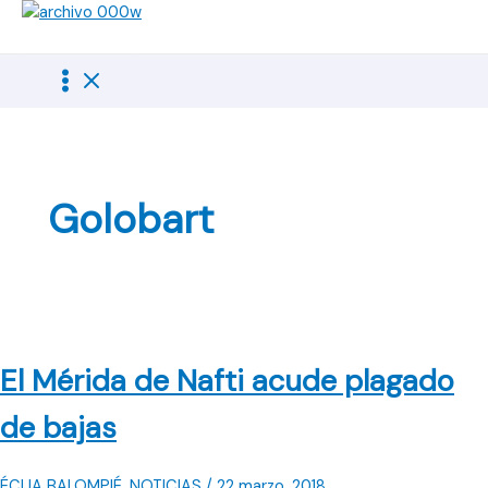
Ir
al
contenido
Golobart
El Mérida de Nafti acude plagado
de bajas
ÉCIJA BALOMPIÉ
,
NOTICIAS
/
22 marzo, 2018