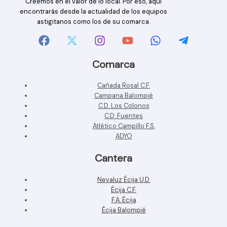
Creemos en el valor de lo local. Por eso, aquí
encontrarás desde la actualidad de los equipos
astigitanos como los de su comarca.
Comarca
Cañada Rosal C.F.
Campana Balompié
C.D. Los Colonos
C.D. Fuentes
Atlético Campillo F.S.
ADYO
Cantera
Nevaluz Écija U.D.
Écija C.F.
F.A. Écija
Écija Balompié