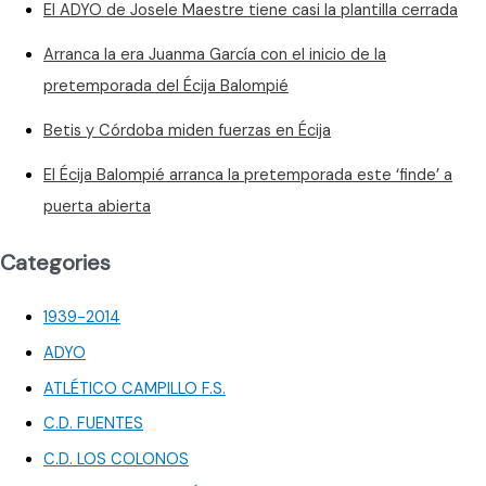
El ADYO de Josele Maestre tiene casi la plantilla cerrada
cuarta
plaza
Arranca la era Juanma García con el inicio de la
era
pretemporada del Écija Balompié
una
guerra
Betis y Córdoba miden fuerzas en Écija
sin
cuartel
El Écija Balompié arranca la pretemporada este ‘finde’ a
puerta abierta
Categories
1939-2014
ADYO
ATLÉTICO CAMPILLO F.S.
C.D. FUENTES
C.D. LOS COLONOS