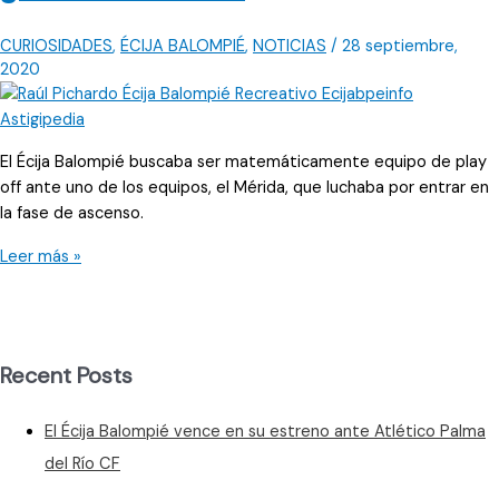
CURIOSIDADES
,
ÉCIJA BALOMPIÉ
,
NOTICIAS
/
28 septiembre,
2020
El Écija Balompié buscaba ser matemáticamente equipo de play
off ante uno de los equipos, el Mérida, que luchaba por entrar en
la fase de ascenso.
El
Leer más »
Écija
buscaba
confirmar
ser
Recent Posts
de
play
El Écija Balompié vence en su estreno ante Atlético Palma
off;
y
del Río CF
la