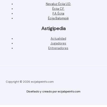
Nevaluz Écija U.D.
Écija C.F.
F.A. Écija
Écija Balompié
Astigipedia
Actualidad
Jugadores
Entrenadores
Copyright © 2026 ecijabpeinfo.com
Diseñado y creado por ecijabpeinfo.com