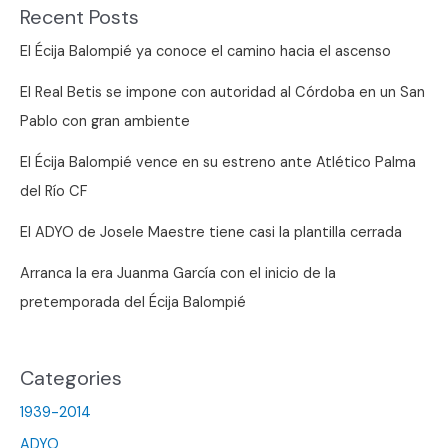
Recent Posts
que
le
El Écija Balompié ya conoce el camino hacia el ascenso
toca
El Real Betis se impone con autoridad al Córdoba en un San
resolverlo
Pablo con gran ambiente
en
Ayamonte
El Écija Balompié vence en su estreno ante Atlético Palma
del Río CF
El ADYO de Josele Maestre tiene casi la plantilla cerrada
Arranca la era Juanma García con el inicio de la
pretemporada del Écija Balompié
Categories
1939-2014
ADYO