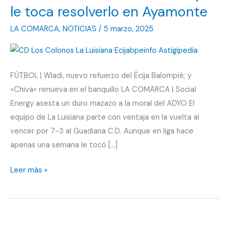
le toca resolverlo en Ayamonte
LA COMARCA
,
NOTICIAS
/
5 marzo, 2025
FÚTBOL | Wladi, nuevo refuerzo del Écija Balompié; y
«Chiva» renueva en el banquillo LA COMARCA | Social
Energy asesta un duro mazazo a la moral del ADYO El
equipo de La Luisiana parte con ventaja en la vuelta al
vencer por 7-3 al Guadiana C.D. Aunque en liga hace
apenas una semana le tocó […]
Triunfo
Leer más »
del
CD
Los
Colonos,