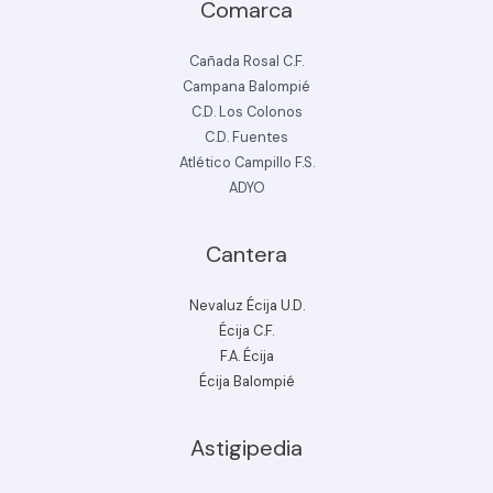
Comarca
Cañada Rosal C.F.
Campana Balompié
C.D. Los Colonos
C.D. Fuentes
Atlético Campillo F.S.
ADYO
Cantera
Nevaluz Écija U.D.
Écija C.F.
F.A. Écija
Écija Balompié
Astigipedia