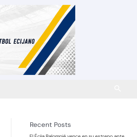
Busca
Recent Posts
El Écija Balompié vence en su estreno ante