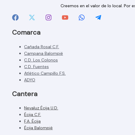
Creemos en el valor de lo local. Por
Comarca
Cañada Rosal C.F.
Campana Balompié
C.D. Los Colonos
C.D. Fuentes
Atlético Campillo F.S.
ADYO
Cantera
Nevaluz Écija U.D.
Écija C.F.
F.A. Écija
Écija Balompié