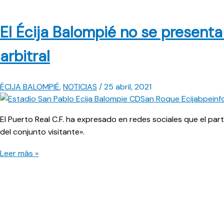
El Écija Balompié no se presenta
arbitral
ÉCIJA BALOMPIÉ
,
NOTICIAS
/
25 abril, 2021
El Puerto Real C.F. ha expresado en redes sociales que el pa
del conjunto visitante».
El
Leer más »
Écija
Balompié
no
se
presenta