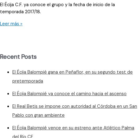
El Écija C.F. ya conoce el grupo y la fecha de inicio de la
temporada 2017/18.
Hay
Leer más »
grupo
y
fecha
de
Recent Posts
inicio
El Écija Balompié gana en Peñaflor, en su segundo test de
pretemporada
El Écija Balompié ya conoce el camino hacia el ascenso
El Real Betis se impone con autoridad al Córdoba en un San
Pablo con gran ambiente
El Écija Balompié vence en su estreno ante Atlético Palma
del Río CF