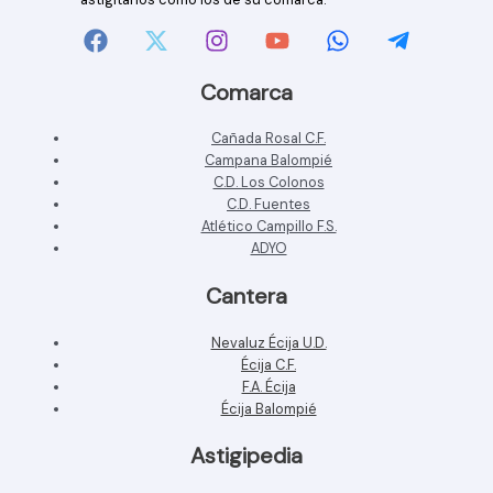
Comarca
Cañada Rosal C.F.
Campana Balompié
C.D. Los Colonos
C.D. Fuentes
Atlético Campillo F.S.
ADYO
Cantera
Nevaluz Écija U.D.
Écija C.F.
F.A. Écija
Écija Balompié
Astigipedia