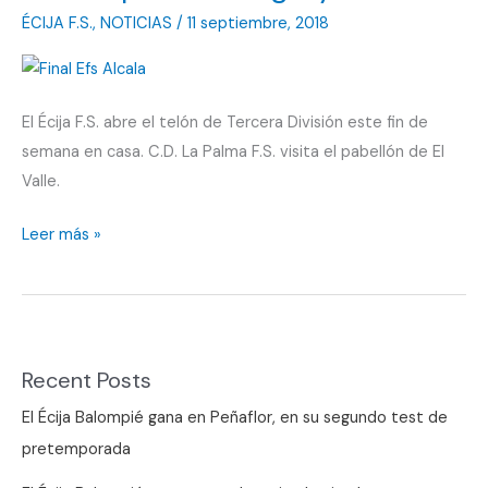
ÉCIJA F.S.
,
NOTICIAS
/
11 septiembre, 2018
El Écija F.S. abre el telón de Tercera División este fin de
semana en casa. C.D. La Palma F.S. visita el pabellón de El
Valle.
La
Leer más »
competición
llegó,
y
en
Recent Posts
feria
El Écija Balompié gana en Peñaflor, en su segundo test de
pretemporada