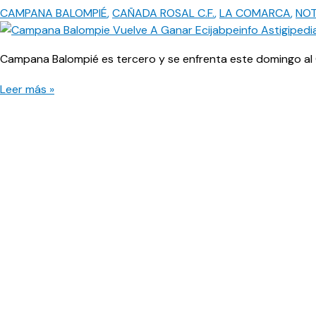
aprieta
CAMPANA BALOMPIÉ
,
CAÑADA ROSAL C.F.
,
LA COMARCA
,
NOT
más
la
parte
Campana Balompié es tercero y se enfrenta este domingo al Ca
alta
Victoria
Leer más »
por
la
mínima
de
Campana
Balompié
que
le
hace
ser
tercero