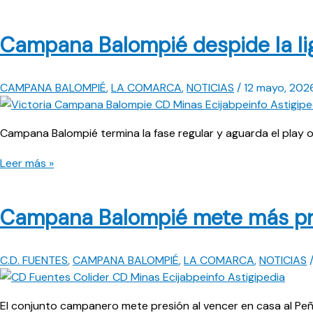
Campana Balompié despide la lig
CAMPANA BALOMPIÉ
,
LA COMARCA
,
NOTICIAS
/
12 mayo, 202
Campana Balompié termina la fase regular y aguarda el play 
Campana
Leer más »
Balompié
despide
Campana Balompié mete más pres
la
liga
con
C.D. FUENTES
,
CAMPANA BALOMPIÉ
,
LA COMARCA
,
NOTICIAS
victoria
a
domicilio
El conjunto campanero mete presión al vencer en casa al Peña