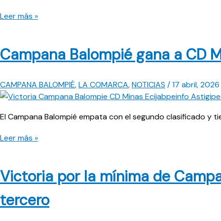
Campana
Leer más »
Balompié
mete
Campana Balompié gana a CD Min
más
presión
en
CAMPANA BALOMPIÉ
,
LA COMARCA
,
NOTICIAS
/
17 abril, 2026
el
liderato
del
El Campana Balompié empata con el segundo clasificado y tien
CD
Campana
Leer más »
Fuentes
Balompié
gana
Victoria por la mínima de Camp
a
CD
tercero
Minas
y