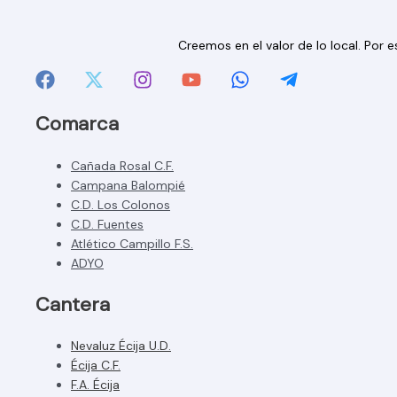
Creemos en el valor de lo local. Por
Comarca
Cañada Rosal C.F.
Campana Balompié
C.D. Los Colonos
C.D. Fuentes
Atlético Campillo F.S.
ADYO
Cantera
Nevaluz Écija U.D.
Écija C.F.
F.A. Écija