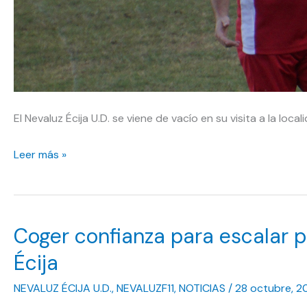
El Nevaluz Écija U.D. se viene de vacío en su visita a la local
La
Leer más »
ansiedad
por
hacer
Coger confianza para escalar p
bien
las
Écija
cosas
NEVALUZ ÉCIJA U.D.
,
NEVALUZF11
,
NOTICIAS
/
28 octubre, 2
lastra