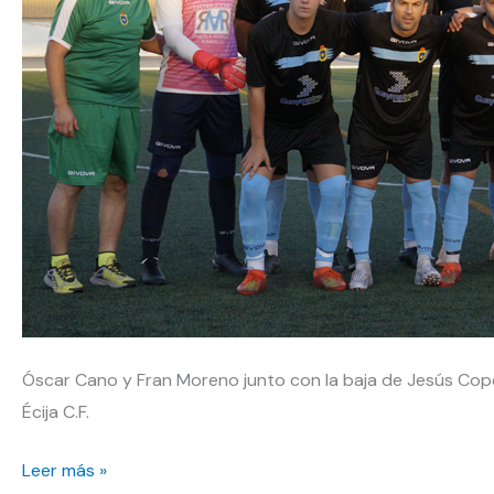
Óscar Cano y Fran Moreno junto con la baja de Jesús Cope
Écija C.F.
La
Leer más »