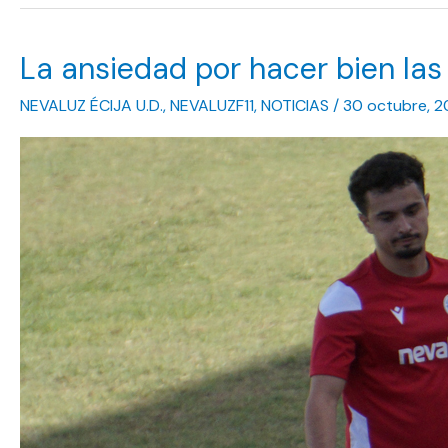
para
un
La ansiedad por hacer bien las 
equipo
celeste
NEVALUZ ÉCIJA U.D.
,
NEVALUZF11
,
NOTICIAS
/
30 octubre, 2
que
parece
no
levantar
cabeza