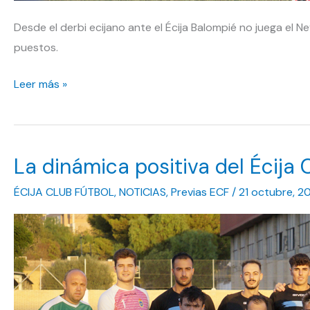
Desde el derbi ecijano ante el Écija Balompié no juega el N
puestos.
Coger
Leer más »
confianza
para
escalar
La dinámica positiva del Écija 
puestos;
premisa
ÉCIJA CLUB FÚTBOL
,
NOTICIAS
,
Previas ECF
/
21 octubre, 2
del
Nevaluz
Écija