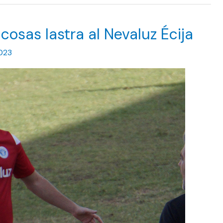
cosas lastra al Nevaluz Écija
023