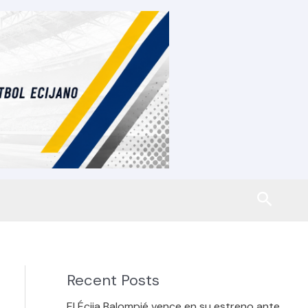
Busca
Recent Posts
El Écija Balompié vence en su estreno ante