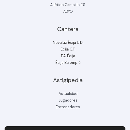
Atlético Campillo F.S.
ADYO
Cantera
Nevaluz Écija U.D.
Écija C.F.
F.A. Écija
Écija Balompié
Astigipedia
Actualidad
Jugadores
Entrenadores