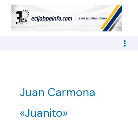
Ir
al
contenido
Juan Carmona
«Juanito»