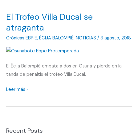
El Trofeo Villa Ducal se
atraganta
Crónicas EBPIE
,
ÉCIJA BALOMPIÉ
,
NOTICIAS
/
8 agosto, 2018
El Écija Balompié empata a dos en Osuna y pierde en la
tanda de penaltis el trofeo Villa Ducal.
El
Leer más »
Trofeo
Villa
Ducal
se
Recent Posts
atraganta