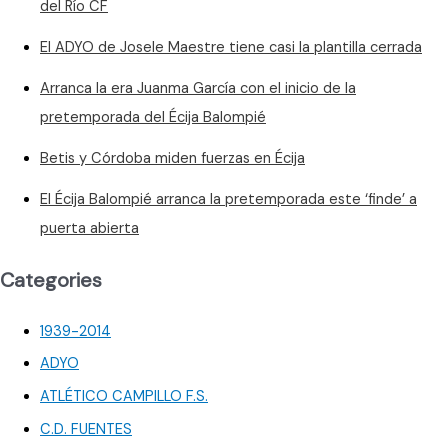
Écija
del Río CF
CF
El ADYO de Josele Maestre tiene casi la plantilla cerrada
Arranca la era Juanma García con el inicio de la
pretemporada del Écija Balompié
Betis y Córdoba miden fuerzas en Écija
El Écija Balompié arranca la pretemporada este ‘finde’ a
puerta abierta
Categories
1939-2014
ADYO
ATLÉTICO CAMPILLO F.S.
C.D. FUENTES