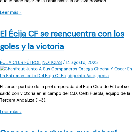
que le hace bajar en la tabla hasta la octava posición.
Dos
Leer más »
derrotas
consecutivas
El Écija CF se reencuentra con los
para
Cañada
goles y la victoria
Rosal
CF
ÉCIJA CLUB FÚTBOL
,
NOTICIAS
/
14 agosto, 2023
El tercer partido de la pretemporada del Écija Club de Fútbol se
saldó con victoria en el campo del C.D. Celti Puebla, equipo de la
Tercera Andaluza (1-3).
El
Leer más »
Écija
CF