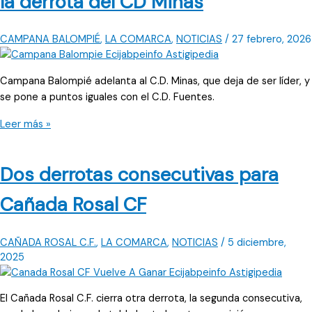
la derrota del CD Minas
CAMPANA BALOMPIÉ
,
LA COMARCA
,
NOTICIAS
/
27 febrero, 2026
Campana Balompié adelanta al C.D. Minas, que deja de ser líder, y
se pone a puntos iguales con el C.D. Fuentes.
Campana
Leer más »
Balompié
es
Dos derrotas consecutivas para
colíder
tras
Cañada Rosal CF
la
derrota
del
CAÑADA ROSAL C.F.
,
LA COMARCA
,
NOTICIAS
/
5 diciembre,
CD
2025
Minas
El Cañada Rosal C.F. cierra otra derrota, la segunda consecutiva,