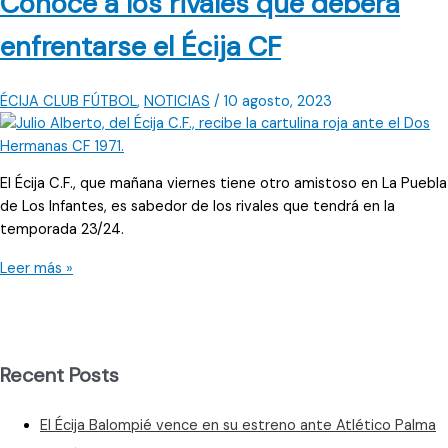
Conoce a los rivales que deberá
se
reencuentra
enfrentarse el Écija CF
con
los
goles
ÉCIJA CLUB FÚTBOL
,
NOTICIAS
/
10 agosto, 2023
y
la
victoria
El Écija C.F., que mañana viernes tiene otro amistoso en La Puebla
de Los Infantes, es sabedor de los rivales que tendrá en la
temporada 23/24.
Conoce
Leer más »
a
los
rivales
que
Recent Posts
deberá
enfrentarse
El Écija Balompié vence en su estreno ante Atlético Palma
el