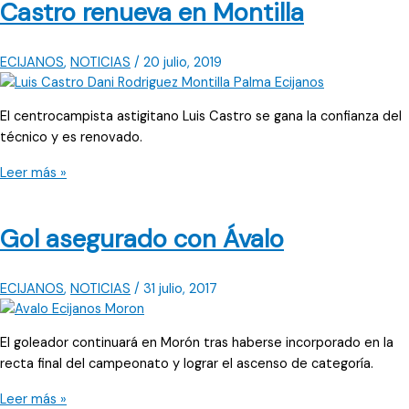
Castro renueva en Montilla
dicho
de
«a
ECIJANOS
,
NOTICIAS
/
20 julio, 2019
entrenador
nuevo,
victoria
El centrocampista astigitano Luis Castro se gana la confianza del
segura»
técnico y es renovado.
Castro
Leer más »
renueva
en
Gol asegurado con Ávalo
Montilla
ECIJANOS
,
NOTICIAS
/
31 julio, 2017
El goleador continuará en Morón tras haberse incorporado en la
recta final del campeonato y lograr el ascenso de categoría.
Gol
Leer más »