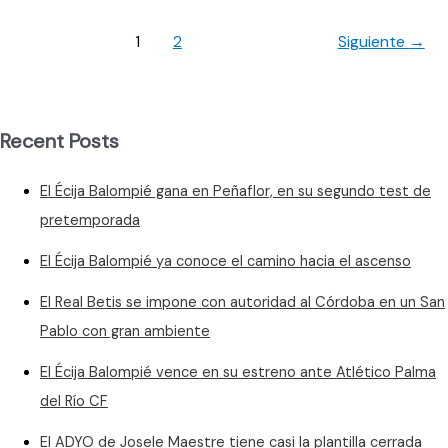
es
el
1
2
Siguiente
→
tercer
y
último
fichaje
Recent Posts
El Écija Balompié gana en Peñaflor, en su segundo test de
pretemporada
El Écija Balompié ya conoce el camino hacia el ascenso
El Real Betis se impone con autoridad al Córdoba en un San
Pablo con gran ambiente
El Écija Balompié vence en su estreno ante Atlético Palma
del Río CF
El ADYO de Josele Maestre tiene casi la plantilla cerrada