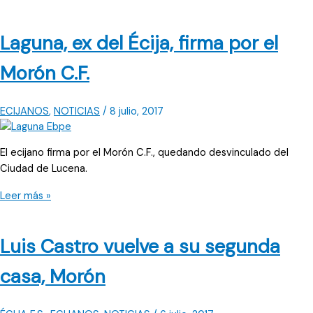
asegurado
con
Laguna, ex del Écija, firma por el
Ávalo
Morón C.F.
ECIJANOS
,
NOTICIAS
/
8 julio, 2017
El ecijano firma por el Morón C.F., quedando desvinculado del
Ciudad de Lucena.
Laguna,
Leer más »
ex
del
Luis Castro vuelve a su segunda
Écija,
firma
casa, Morón
por
el
Morón