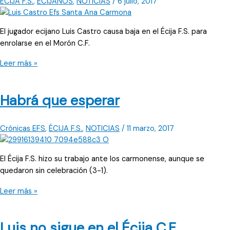
ÉCIJA F.S.
,
ECIJANOS
,
NOTICIAS
/
6 julio, 2017
C.F.
El jugador ecijano Luis Castro causa baja en el Écija F.S. para
enrolarse en el Morón C.F.
Luis
Leer más »
Castro
vuelve
Habrá que esperar
a
su
segunda
Crónicas EFS
,
ÉCIJA F.S.
,
NOTICIAS
/
11 marzo, 2017
casa,
Morón
El Écija F.S. hizo su trabajo ante los carmonense, aunque se
quedaron sin celebración (3-1).
Habrá
Leer más »
que
esperar
Luis no sigue en el Écija C.F.