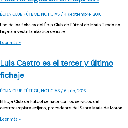
ÉCIJA CLUB FÚTBOL
,
NOTICIAS
/
4 septiembre, 2016
Uno de los fichajes del Écija Club de Fútbol de Mario Tirado no
llegará a vestir la elástica celeste.
Luis
Leer más »
no
sigue
Luis Castro es el tercer y último
en
el
fichaje
Écija
C.F.
ÉCIJA CLUB FÚTBOL
,
NOTICIAS
/
6 julio, 2016
El Écija Club de Fútbol se hace con los servicios del
centrocampista ecijano, procedente del Santa María de Morón.
Luis
Leer más »
Castro