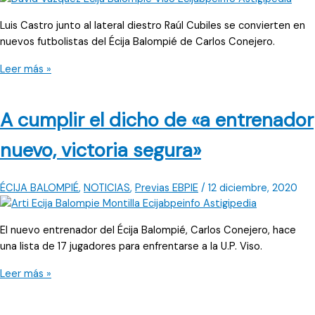
de
Luis Castro junto al lateral diestro Raúl Cubiles se convierten en
calidad
nuevos futbolistas del Écija Balompié de Carlos Conejero.
y
competitividad»
Isla
Leer más »
Cristina
espera
A cumplir el dicho de «a entrenador
al
Écija
nuevo, victoria segura»
Balompié
ÉCIJA BALOMPIÉ
,
NOTICIAS
,
Previas EBPIE
/
12 diciembre, 2020
El nuevo entrenador del Écija Balompié, Carlos Conejero, hace
una lista de 17 jugadores para enfrentarse a la U.P. Viso.
A
Leer más »
cumplir
el