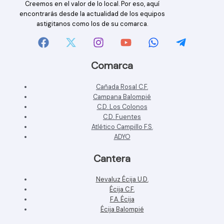
Creemos en el valor de lo local. Por eso, aquí
encontrarás desde la actualidad de los equipos
astigitanos como los de su comarca.
Comarca
Cañada Rosal C.F.
Campana Balompié
C.D. Los Colonos
C.D. Fuentes
Atlético Campillo F.S.
ADYO
Cantera
Nevaluz Écija U.D.
Écija C.F.
F.A. Écija
Écija Balompié