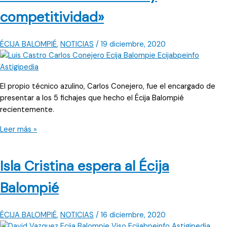
competitividad»
ÉCIJA BALOMPIÉ
,
NOTICIAS
/
19 diciembre, 2020
El propio técnico azulino, Carlos Conejero, fue el encargado de
presentar a los 5 fichajes que hecho el Écija Balompié
recientemente.
Conejero:
Leer más »
«Pienso
que
Isla Cristina espera al Écija
nos
van
Balompié
a
dar
un
ÉCIJA BALOMPIÉ
,
NOTICIAS
/
16 diciembre, 2020
salto