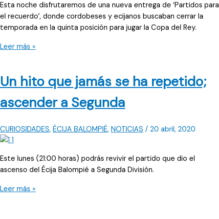
Esta noche disfrutaremos de una nueva entrega de ‘Partidos para
el recuerdo’, donde cordobeses y ecijanos buscaban cerrar la
temporada en la quinta posición para jugar la Copa del Rey.
Duelo
Leer más »
de
titanes
Un hito que jamás se ha repetido;
por
ver
ascender a Segunda
quién
jugaría
la
CURIOSIDADES
,
ÉCIJA BALOMPIÉ
,
NOTICIAS
/
20 abril, 2020
Copa
Este lunes (21:00 horas) podrás revivir el partido que dio el
ascenso del Écija Balompié a Segunda División.
Un
Leer más »
hito
que