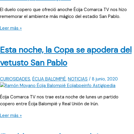
El duelo copero que ofreció anoche Écija Comarca TV nos hizo
rememorar el ambiente más mágico del estadio San Pablo.
Écija
Leer más »
Balompié
3-
Esta noche, la Copa se apodera del
0
Irún:
vetusto San Pablo
Una
de
tantas
CURIOSIDADES
,
ÉCIJA BALOMPIÉ
,
NOTICIAS
/
8 junio, 2020
noches
mágicas
Écija Comarca TV nos trae esta noche de lunes un partido
en
copero entre Écija Balompié y Real Unión de Irún.
San
Pablo
Esta
Leer más »
noche,
la