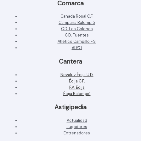
Comarca
Cañada Rosal C.F.
Campana Balompié
C.D. Los Colonos
C.D. Fuentes
Atlético Campillo F.S.
ADYO
Cantera
Nevaluz Écija U.D.
Écija C.F.
F.A. Écija
Écija Balompié
Astigipedia
Actualidad
Jugadores
Entrenadores