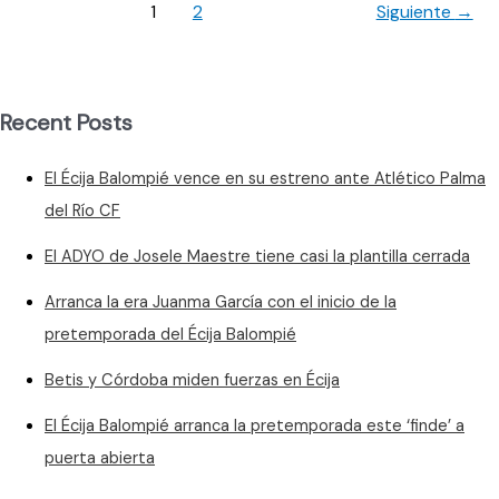
jamás
1
2
Siguiente
→
se
ha
repetido;
ascender
Recent Posts
a
Segunda
El Écija Balompié vence en su estreno ante Atlético Palma
del Río CF
El ADYO de Josele Maestre tiene casi la plantilla cerrada
Arranca la era Juanma García con el inicio de la
pretemporada del Écija Balompié
Betis y Córdoba miden fuerzas en Écija
El Écija Balompié arranca la pretemporada este ‘finde’ a
puerta abierta