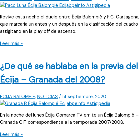
cuarta
plaza
Revive esta noche el duelo entre Écija Balompié y F.C. Cartagena,
era
que marcaría un antes y un después en la clasificación del cuadro
una
astigitano en la play off de ascenso.
guerra
sin
¿Qué
Leer más »
cuartel
se
decía
¿De qué se hablaba en la previa del
alrededor
del
Écija – Granada del 2008?
Écija
–
Cartagena
ÉCIJA BALOMPIÉ
,
NOTICIAS
/
14 septiembre, 2020
de
la
En la noche del lunes Écija Comarca TV emite un Écija Balompié –
temporada
Granada C.F. correspondiente a la temporada 2007/2008.
2007-
08?
¿De
Leer más »