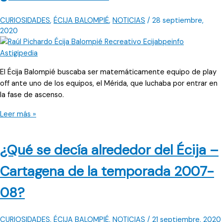
CURIOSIDADES
,
ÉCIJA BALOMPIÉ
,
NOTICIAS
/
28 septiembre,
2020
El Écija Balompié buscaba ser matemáticamente equipo de play
off ante uno de los equipos, el Mérida, que luchaba por entrar en
la fase de ascenso.
El
Leer más »
Écija
buscaba
¿Qué se decía alrededor del Écija –
confirmar
ser
Cartagena de la temporada 2007-
de
play
08?
off;
y
la
CURIOSIDADES
,
ÉCIJA BALOMPIÉ
,
NOTICIAS
/
21 septiembre, 2020