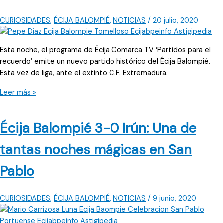
tercio
de
CURIOSIDADES
,
ÉCIJA BALOMPIÉ
,
NOTICIAS
/
20 julio, 2020
liga
en
Esta noche, el programa de Écija Comarca TV ‘Partidos para el
Segunda
recuerdo’ emite un nuevo partido histórico del Écija Balompié.
B
Esta vez de liga, ante el extinto C.F. Extremadura.
En
Leer más »
la
previa
Écija Balompié 3-0 Irún: Una de
de
aquel
tantas noches mágicas en San
choque,
Rivera
Pablo
informó
de
su
CURIOSIDADES
,
ÉCIJA BALOMPIÉ
,
NOTICIAS
/
9 junio, 2020
no
continuidad