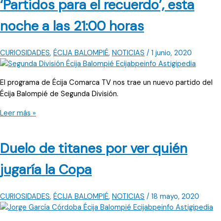
‘Partidos para el recuerdo’, esta
Copa
se
noche a las 21:00 horas
apodera
del
vetusto
CURIOSIDADES
,
ÉCIJA BALOMPIÉ
,
NOTICIAS
/
1 junio, 2020
San
Pablo
El programa de Écija Comarca TV nos trae un nuevo partido del
Écija Balompié de Segunda División.
‘Partidos
Leer más »
para
el
Duelo de titanes por ver quién
recuerdo’,
esta
jugaría la Copa
noche
a
las
CURIOSIDADES
,
ÉCIJA BALOMPIÉ
,
NOTICIAS
/
18 mayo, 2020
21:00
horas