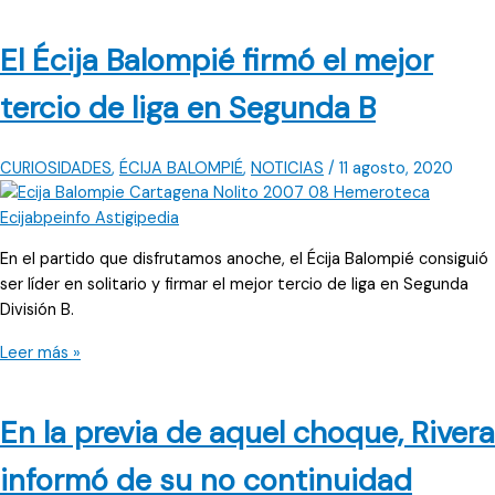
qué
se
El Écija Balompié firmó el mejor
hablaba
en
tercio de liga en Segunda B
la
previa
del
CURIOSIDADES
,
ÉCIJA BALOMPIÉ
,
NOTICIAS
/
11 agosto, 2020
Écija
–
Granada
En el partido que disfrutamos anoche, el Écija Balompié consiguió
del
ser líder en solitario y firmar el mejor tercio de liga en Segunda
2008?
División B.
El
Leer más »
Écija
Balompié
En la previa de aquel choque, Rivera
firmó
el
informó de su no continuidad
mejor