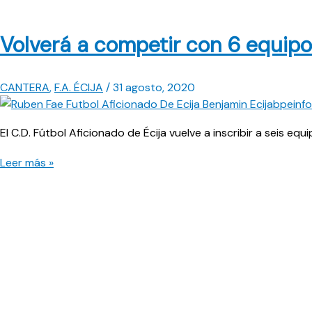
Volverá a competir con 6 equip
CANTERA
,
F.A. ÉCIJA
/
31 agosto, 2020
El C.D. Fútbol Aficionado de Écija vuelve a inscribir a seis eq
Volverá
Leer más »
a
competir
con
6
equipos