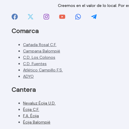
Creemos en el valor de lo local. Por
Comarca
Cañada Rosal C.F.
Campana Balompié
C.D. Los Colonos
C.D. Fuentes
Atlético Campillo F.S.
ADYO
Cantera
Nevaluz Écija U.D.
Écija C.F.
F.A. Écija
Écija Balompié