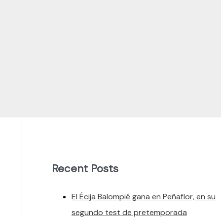
Recent Posts
El Écija Balompié gana en Peñaflor, en su
segundo test de pretemporada