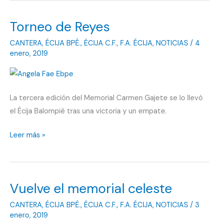
Torneo de Reyes
CANTERA
,
ÉCIJA BPÉ.
,
ÉCIJA C.F.
,
F.A. ÉCIJA
,
NOTICIAS
/
4
enero, 2019
La tercera edición del Memorial Carmen Gajete se lo llevó
el Écija Balompié tras una victoria y un empate.
Torneo
Leer más »
de
Reyes
Vuelve el memorial celeste
CANTERA
,
ÉCIJA BPÉ.
,
ÉCIJA C.F.
,
F.A. ÉCIJA
,
NOTICIAS
/
3
enero, 2019