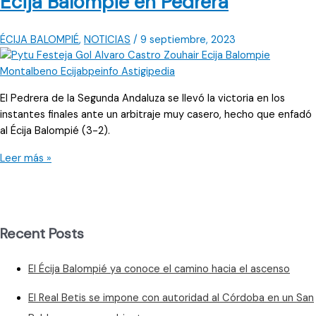
Écija Balompié en Pedrera
ÉCIJA BALOMPIÉ
,
NOTICIAS
/
9 septiembre, 2023
El Pedrera de la Segunda Andaluza se llevó la victoria en los
instantes finales ante un arbitraje muy casero, hecho que enfadó
al Écija Balompié (3-2).
Derrota
Leer más »
en
los
instantes
finales
Recent Posts
del
Écija
El Écija Balompié ya conoce el camino hacia el ascenso
Balompié
en
El Real Betis se impone con autoridad al Córdoba en un San
Pedrera