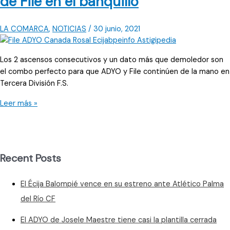
de File en el banquillo
LA COMARCA
,
NOTICIAS
/
30 junio, 2021
Los 2 ascensos consecutivos y un dato más que demoledor son
el combo perfecto para que ADYO y File continúen de la mano en
Tercera División F.S.
El
Leer más »
ADYO
apuesta
por
la
Recent Posts
continuidad
de
El Écija Balompié vence en su estreno ante Atlético Palma
File
en
del Río CF
el
El ADYO de Josele Maestre tiene casi la plantilla cerrada
banquillo