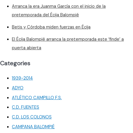
Arranca la era Juanma García con el inicio de la
pretemporada del Écija Balompié
Betis y Córdoba miden fuerzas en Écija
El Écija Balompié arranca la pretemporada este ‘finde’ a
puerta abierta
Categories
1939-2014
ADYO
ATLÉTICO CAMPILLO F.S.
C.D. FUENTES
C.D. LOS COLONOS
CAMPANA BALOMPIÉ