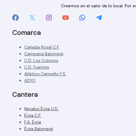
Creemos en el valor de lo local. Por
Comarca
Cañada Rosal C.F.
Campana Balompié
C.D. Los Colonos
C.D. Fuentes
Atlético Campillo F.S.
ADYO
Cantera
Nevaluz Écija U.D.
Écija C.F.
F.A. Écija
Écija Balompié