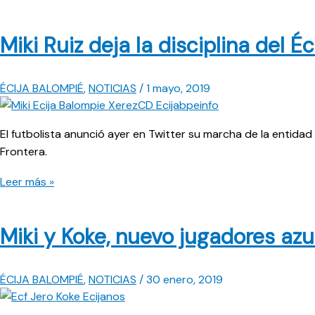
Miki Ruiz deja la disciplina del É
ÉCIJA BALOMPIÉ
,
NOTICIAS
/
1 mayo, 2019
El futbolista anunció ayer en Twitter su marcha de la entidad
Frontera.
Miki
Leer más »
Ruiz
deja
Miki y Koke, nuevo jugadores azu
la
disciplina
del
ÉCIJA BALOMPIÉ
,
NOTICIAS
/
30 enero, 2019
Écija
Balompié