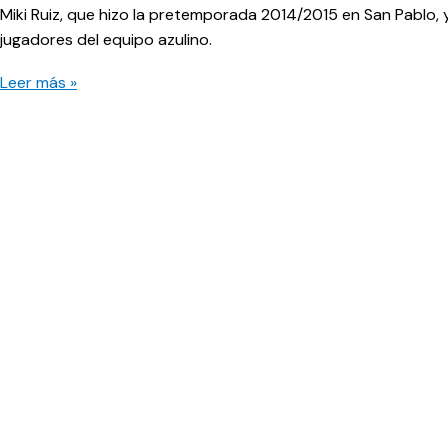
Miki Ruiz, que hizo la pretemporada 2014/2015 en San Pablo, 
jugadores del equipo azulino.
Miki
Leer más »
y
Koke,
nuevo
jugadores
azulinos