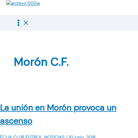
Ir
al
contenido
Morón C.F.
La unión en Morón provoca un
ascenso
ÉCIJA CLUB FÚTBOL
,
NOTICIAS
/
10 junio, 2018