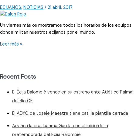
Morón
ECIJANOS
,
NOTICIAS
/
21 abril, 2017
Un viernes más os mostramos todos los horarios de los equipos
donde militan nuestros ecijanos por el mundo.
Ávalo
Leer más »
podría
debutar
con
su
Recent Posts
nuevo
equipo
El Écija Balompié vence en su estreno ante Atlético Palma
del Río CF
El ADYO de Josele Maestre tiene casi la plantilla cerrada
Arranca la era Juanma García con el inicio de la
pretemporada del Écija Balompié