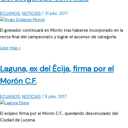
de
la
ECIJANOS
,
NOTICIAS
/
31 julio, 2017
Frontera
El goleador continuará en Morón tras haberse incorporado en la
recta final del campeonato y lograr el ascenso de categoría.
Gol
Leer más »
asegurado
con
Laguna, ex del Écija, firma por el
Ávalo
Morón C.F.
ECIJANOS
,
NOTICIAS
/
8 julio, 2017
El ecijano firma por el Morón C.F., quedando desvinculado del
Ciudad de Lucena.