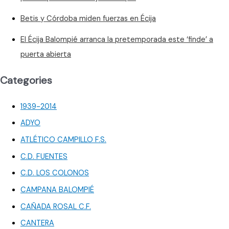
Betis y Córdoba miden fuerzas en Écija
El Écija Balompié arranca la pretemporada este ‘finde’ a
puerta abierta
Categories
1939-2014
ADYO
ATLÉTICO CAMPILLO F.S.
C.D. FUENTES
C.D. LOS COLONOS
CAMPANA BALOMPIÉ
CAÑADA ROSAL C.F.
CANTERA