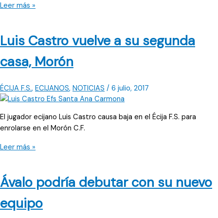
Laguna,
Leer más »
ex
del
Luis Castro vuelve a su segunda
Écija,
firma
casa, Morón
por
el
Morón
ÉCIJA F.S.
,
ECIJANOS
,
NOTICIAS
/
6 julio, 2017
C.F.
El jugador ecijano Luis Castro causa baja en el Écija F.S. para
enrolarse en el Morón C.F.
Luis
Leer más »
Castro
vuelve
Ávalo podría debutar con su nuevo
a
su
equipo
segunda
casa,