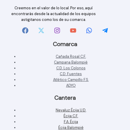
Creemos en el valor de lo local. Por eso, aquí
encontrarás desde la actualidad de los equipos
astigitanos como los de su comarca.
Comarca
Cañada Rosal C.F.
Campana Balompié
C.D. Los Colonos
C.D. Fuentes
Atlético Campillo F.S.
ADYO
Cantera
Nevaluz Écija U.D.
Écija C.F.
F.A. Écija
Écija Balompié