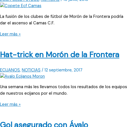
La fusión de los clubes de fútbol de Morón de la Frontera podría
dar el ascenso al Camas C.F.
La
Leer más »
unión
en
Hat-trick en Morón de la Frontera
Morón
provoca
un
ECIJANOS
,
NOTICIAS
/
12 septiembre, 2017
ascenso
Una semana más les llevamos todos los resultados de los equipos
de nuestros ecijanos por el mundo.
Hat-
Leer más »
trick
en
Gol asegurado con Ávalo
Morón