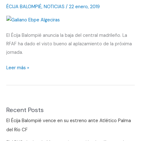
ÉCIJA BALOMPIÉ
,
NOTICIAS
/
22 enero, 2019
El Écija Balompié anuncia la baja del central madrileño. La
RFAF ha dado el visto bueno al aplazamiento de la próxima
jornada.
Galiano,
Leer más »
otra
nueva
víctima
Recent Posts
El Écija Balompié vence en su estreno ante Atlético Palma
del Río CF