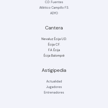
C.D. Fuentes
Atlético Campillo F.S.
ADYO
Cantera
Nevaluz Écija U.D.
Écija C.F.
F.A. Écija
Écija Balompié
Astigipedia
Actualidad
Jugadores
Entrenadores