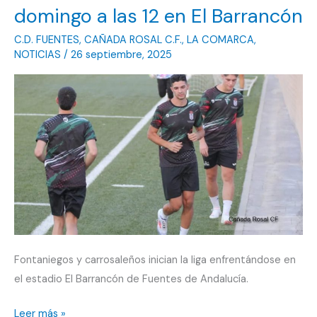
domingo a las 12 en El Barrancón
C.D. FUENTES
,
CAÑADA ROSAL C.F.
,
LA COMARCA
,
NOTICIAS
/
26 septiembre, 2025
Fontaniegos y carrosaleños inician la liga enfrentándose en
el estadio El Barrancón de Fuentes de Andalucía.
CD
Leer más »