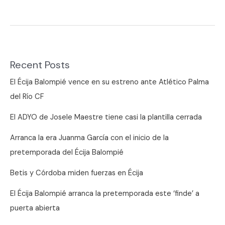
Fuentes
vs
Cañada
Rosal
Recent Posts
CF,
domingo
El Écija Balompié vence en su estreno ante Atlético Palma
a
del Río CF
las
El ADYO de Josele Maestre tiene casi la plantilla cerrada
12
en
Arranca la era Juanma García con el inicio de la
El
pretemporada del Écija Balompié
Barrancón
Betis y Córdoba miden fuerzas en Écija
El Écija Balompié arranca la pretemporada este ‘finde’ a
puerta abierta