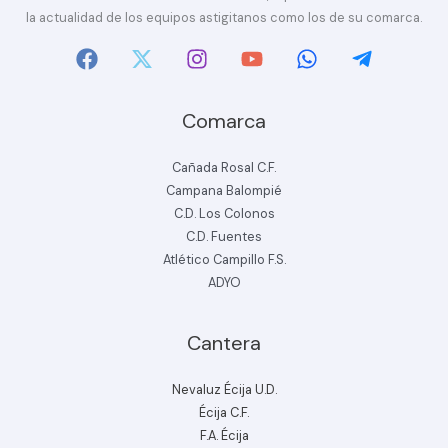
la actualidad de los equipos astigitanos como los de su comarca.
Comarca
Cañada Rosal C.F.
Campana Balompié
C.D. Los Colonos
C.D. Fuentes
Atlético Campillo F.S.
ADYO
Cantera
Nevaluz Écija U.D.
Écija C.F.
F.A. Écija