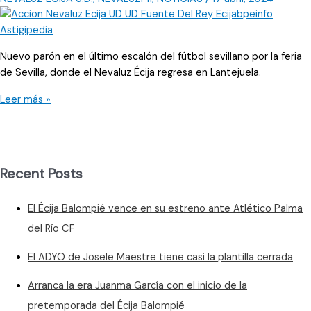
Nuevo parón en el último escalón del fútbol sevillano por la feria
de Sevilla, donde el Nevaluz Écija regresa en Lantejuela.
Hasta
Leer más »
43
puntos
podría
alcanzar
Recent Posts
el
Nevaluz
El Écija Balompié vence en su estreno ante Atlético Palma
Écija
del Río CF
El ADYO de Josele Maestre tiene casi la plantilla cerrada
Arranca la era Juanma García con el inicio de la
pretemporada del Écija Balompié