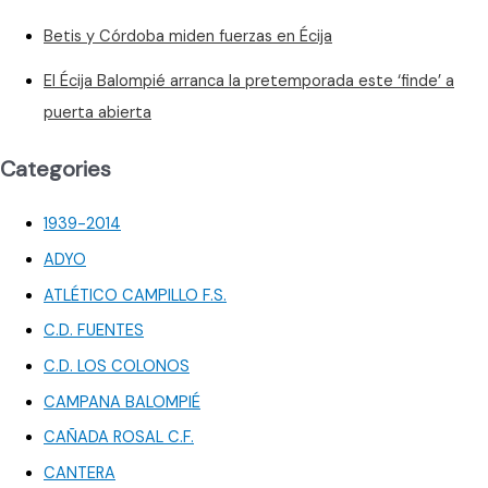
Betis y Córdoba miden fuerzas en Écija
El Écija Balompié arranca la pretemporada este ‘finde’ a
puerta abierta
Categories
1939-2014
ADYO
ATLÉTICO CAMPILLO F.S.
C.D. FUENTES
C.D. LOS COLONOS
CAMPANA BALOMPIÉ
CAÑADA ROSAL C.F.
CANTERA