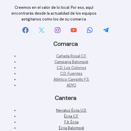
Creemos en el valor de lo local. Por eso, aquí
encontrarás desde la actualidad de los equipos
astigitanos como los de su comarca.
Comarca
Cañada Rosal C.F.
Campana Balompié
C.D. Los Colonos
C.D. Fuentes
Atlético Campillo F.S.
ADYO
Cantera
Nevaluz Écija U.D.
Écija C.F.
F.A. Écija
Écija Balompié