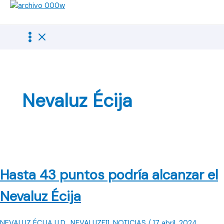
Ir
al
contenido
Nevaluz Écija
Hasta 43 puntos podría alcanzar el
Nevaluz Écija
NEVALUZ ÉCIJA U.D.
,
NEVALUZF11
,
NOTICIAS
/
17 abril, 2024