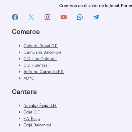
Creemos en el valor de lo local. Por
Comarca
Cañada Rosal C.F.
Campana Balompié
C.D. Los Colonos
C.D. Fuentes
Atlético Campillo F.S.
ADYO
Cantera
Nevaluz Écija U.D.
Écija C.F.
F.A. Écija
Écija Balompié