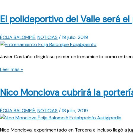
El polideportivo del Valle será e
ÉCIJA BALOMPIÉ
,
NOTICIAS
/
19 julio, 2019
Javier Castaño dirigirá su primer entrenamiento como entrena
El
Leer más »
polideportivo
del
Nico Monclova cubrirá la porterí
Valle
será
el
ÉCIJA BALOMPIÉ
,
NOTICIAS
/
18 julio, 2019
punto
de
partida
Nico Monclova, experimentado en Tercera e incluso llegó a ju