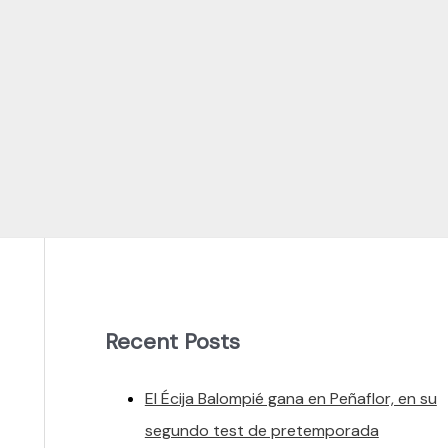
Recent Posts
El Écija Balompié gana en Peñaflor, en su
segundo test de pretemporada