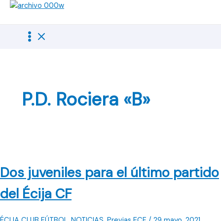
Ir
al
contenido
P.D. Rociera «B»
Dos juveniles para el último partido
del Écija CF
ÉCIJA CLUB FÚTBOL
,
NOTICIAS
,
Previas ECF
/
29 mayo, 2021