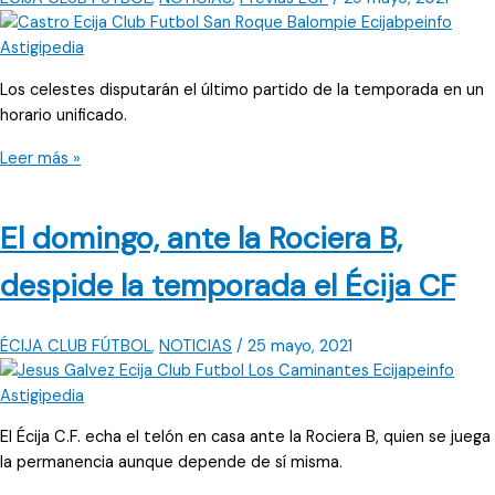
Los celestes disputarán el último partido de la temporada en un
horario unificado.
Dos
Leer más »
juveniles
para
El domingo, ante la Rociera B,
el
último
despide la temporada el Écija CF
partido
del
Écija
ÉCIJA CLUB FÚTBOL
,
NOTICIAS
/
25 mayo, 2021
CF
El Écija C.F. echa el telón en casa ante la Rociera B, quien se juega
la permanencia aunque depende de sí misma.