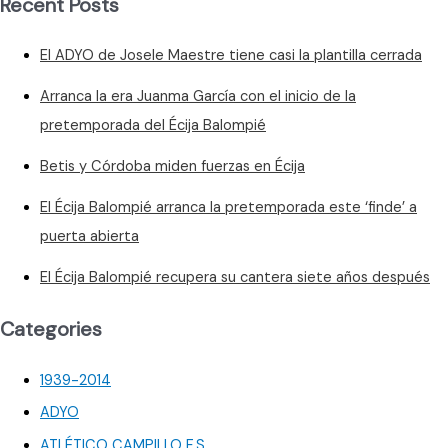
Recent Posts
estar
la
El ADYO de Josele Maestre tiene casi la plantilla cerrada
salvación
del
Arranca la era Juanma García con el inicio de la
Écija
pretemporada del Écija Balompié
CF
Betis y Córdoba miden fuerzas en Écija
El Écija Balompié arranca la pretemporada este ‘finde’ a
puerta abierta
El Écija Balompié recupera su cantera siete años después
Categories
1939-2014
ADYO
ATLÉTICO CAMPILLO F.S.