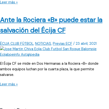
El
Leer más »
domingo,
ante
Ante la Rociera «B» puede estar la
la
Rociera
salvación del Écija CF
B,
despide
la
ÉCIJA CLUB FÚTBOL
,
NOTICIAS
,
Previas ECF
/
23 abril, 2021
temporada
el
Écija
El Écija CF se mide en Dos Hermanas a la Rociera «B» donde
CF
ambos equipos luchan por la cuarta plaza, la que permite
salvarse.
Ante
Leer más »
la
Rociera
«B»
puede