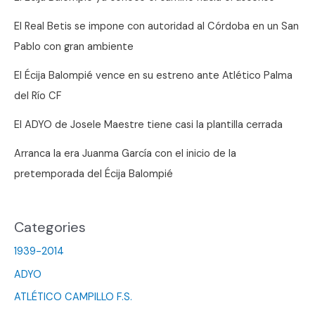
juego
El Real Betis se impone con autoridad al Córdoba en un San
para
Pablo con gran ambiente
el
Nevaluz
El Écija Balompié vence en su estreno ante Atlético Palma
del Río CF
El ADYO de Josele Maestre tiene casi la plantilla cerrada
Arranca la era Juanma García con el inicio de la
pretemporada del Écija Balompié
Categories
1939-2014
ADYO
ATLÉTICO CAMPILLO F.S.