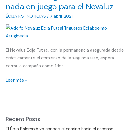
nada en juego para el Nevaluz
ÉCIJA F.S.
,
NOTICIAS
/
7 abril, 2021
El Nevaluz Écija Futsal, con la permanencia asegurada desde
prácticamente el comienzo de la segunda fase, espera
cerrar la campaña como líder.
Arranca
Leer más »
la
segunda
vuelta
sin
Recent Posts
nada
en
El Écija Balompié ya conoce el camino hacia el ascenso