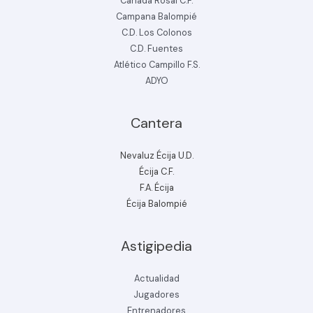
Cañada Rosal C.F.
Campana Balompié
C.D. Los Colonos
C.D. Fuentes
Atlético Campillo F.S.
ADYO
Cantera
Nevaluz Écija U.D.
Écija C.F.
F.A. Écija
Écija Balompié
Astigipedia
Actualidad
Jugadores
Entrenadores