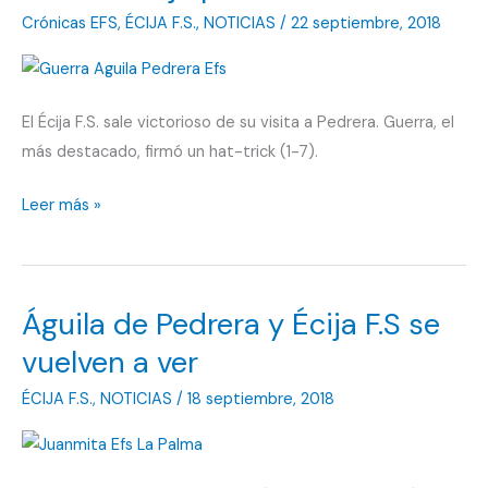
Crónicas EFS
,
ÉCIJA F.S.
,
NOTICIAS
/
22 septiembre, 2018
El Écija F.S. sale victorioso de su visita a Pedrera. Guerra, el
más destacado, firmó un hat-trick (1-7).
Pedrera
Leer más »
deja
pleno
de
Águila de Pedrera y Écija F.S se
victorias
vuelven a ver
ÉCIJA F.S.
,
NOTICIAS
/
18 septiembre, 2018