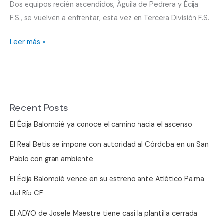
Dos equipos recién ascendidos, Águila de Pedrera y Écija
F.S., se vuelven a enfrentar, esta vez en Tercera División F.S.
Águila
Leer más »
de
Pedrera
y
Écija
Recent Posts
F.S
se
El Écija Balompié ya conoce el camino hacia el ascenso
vuelven
El Real Betis se impone con autoridad al Córdoba en un San
a
Pablo con gran ambiente
ver
El Écija Balompié vence en su estreno ante Atlético Palma
del Río CF
El ADYO de Josele Maestre tiene casi la plantilla cerrada