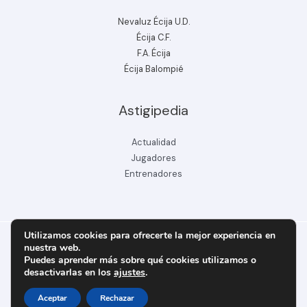
Nevaluz Écija U.D.
Écija C.F.
F.A. Écija
Écija Balompié
Astigipedia
Actualidad
Jugadores
Entrenadores
Utilizamos cookies para ofrecerte la mejor experiencia en
nuestra web.
Puedes aprender más sobre qué cookies utilizamos o
Copyright © 2026 ecijabpeinfo.com
desactivarlas en los
ajustes
.
Diseñado y creado por ecijabpeinfo.com
Aceptar
Rechazar