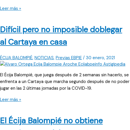
Un
Leer más »
Écija
desacertado
Difícil pero no imposible doblegar
en
la
al Cartaya en casa
segunda
mitad
pierde
ÉCIJA BALOMPIÉ
,
NOTICIAS
,
Previas EBPIE
/
30 enero, 2021
frente
al
El Écija Balompié, que juega después de 2 semanas sin hacerlo, se
Cartaya
enfrenta a un Cartaya que marcha segundo después de no poder
jugar en las 2 últimas jornadas por la COVID-19.
Difícil
Leer más »
pero
no
El Écija Balompié no obtiene
imposible
doblegar