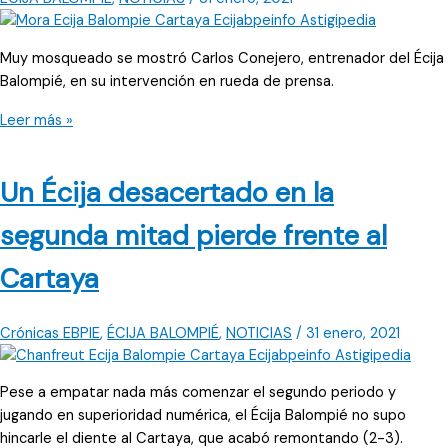
Muy mosqueado se mostró Carlos Conejero, entrenador del Écija
Balompié, en su intervención en rueda de prensa.
¿Qué
Leer más »
se
dijo
Un Écija desacertado en la
tras
el
segunda mitad pierde frente al
Écija
Balompié
Cartaya
2-
3
Cartaya
Crónicas EBPIE
,
ÉCIJA BALOMPIÉ
,
NOTICIAS
/
31 enero, 2021
AD
en
Pese a empatar nada más comenzar el segundo periodo y
San
jugando en superioridad numérica, el Écija Balompié no supo
Pablo?
hincarle el diente al Cartaya, que acabó remontando (2-3).