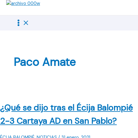
Ir
al
contenido
Paco Amate
¿Qué se dijo tras el Écija Balompié
2-3 Cartaya AD en San Pablo?
ÉCIJA BALOMPIÉ
,
NOTICIAS
/
31 enero, 2021