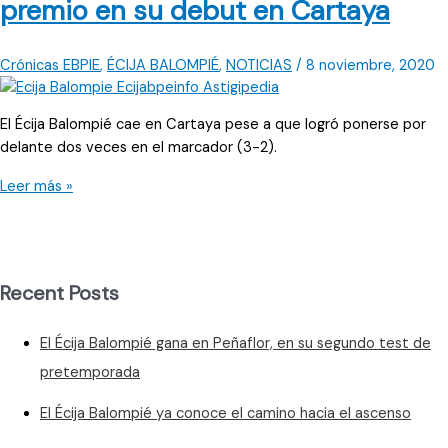
premio en su debut en Cartaya
al
Cartaya
en
Crónicas EBPIE
,
ÉCIJA BALOMPIÉ
,
NOTICIAS
/
8 noviembre, 2020
casa
El Écija Balompié cae en Cartaya pese a que logró ponerse por
delante dos veces en el marcador (3-2).
El
Leer más »
Écija
Balompié
no
obtiene
Recent Posts
premio
en
El Écija Balompié gana en Peñaflor, en su segundo test de
su
debut
pretemporada
en
El Écija Balompié ya conoce el camino hacia el ascenso
Cartaya