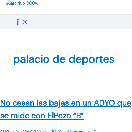
Ir
al
contenido
palacio de deportes
No cesan las bajas en un ADYO que
se mide con ElPozo “B”
ADYO
,
LA COMARCA
,
NOTICIAS
/
24 enero, 2025