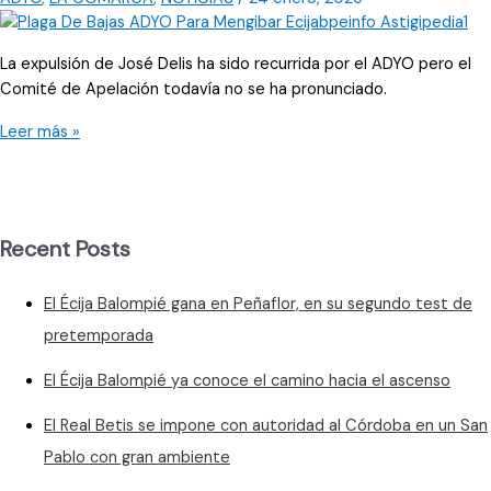
La expulsión de José Delis ha sido recurrida por el ADYO pero el
Comité de Apelación todavía no se ha pronunciado.
No
Leer más »
cesan
las
bajas
en
Recent Posts
un
ADYO
El Écija Balompié gana en Peñaflor, en su segundo test de
que
se
pretemporada
mide
El Écija Balompié ya conoce el camino hacia el ascenso
con
ElPozo
El Real Betis se impone con autoridad al Córdoba en un San
“B”
Pablo con gran ambiente