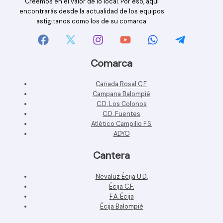
Creemos en el valor de lo local. Por eso, aquí
encontrarás desde la actualidad de los equipos
astigitanos como los de su comarca.
Comarca
Cañada Rosal C.F.
Campana Balompié
C.D. Los Colonos
C.D. Fuentes
Atlético Campillo F.S.
ADYO
Cantera
Nevaluz Écija U.D.
Écija C.F.
F.A. Écija
Écija Balompié