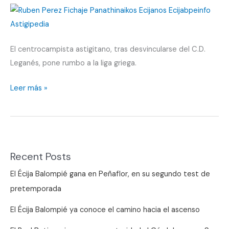
El centrocampista astigitano, tras desvincularse del C.D.
Leganés, pone rumbo a la liga griega.
Grecia,
Leer más »
nuevo
destino
de
Rubén
Recent Posts
Pérez
El Écija Balompié gana en Peñaflor, en su segundo test de
pretemporada
El Écija Balompié ya conoce el camino hacia el ascenso