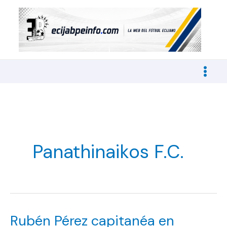
Ir
al
contenido
Panathinaikos F.C.
Rubén Pérez capitanéa en