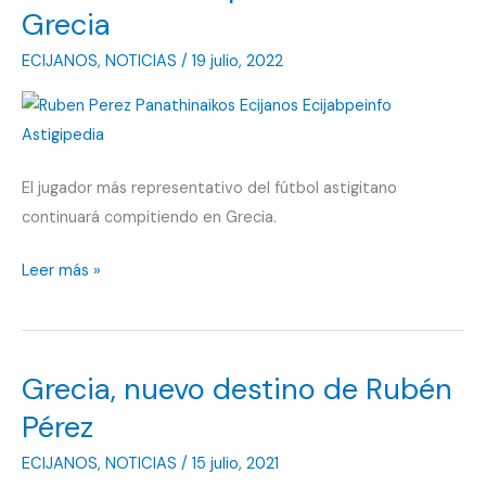
Grecia
ECIJANOS
,
NOTICIAS
/
19 julio, 2022
El jugador más representativo del fútbol astigitano
continuará compitiendo en Grecia.
Rubén
Leer más »
Pérez
capitanéa
en
Grecia, nuevo destino de Rubén
Grecia
Pérez
ECIJANOS
,
NOTICIAS
/
15 julio, 2021