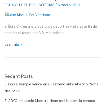
ÉCIJA CLUB FÚTBOL
,
NOTICIAS
/
6 marzo, 2019
El Écija C.F. en una grave crisis deportiva visita este fin de
semana el feudo del C.D. Montellano.
Montellano
Leer más »
es
la
próxima
salida
Recent Posts
El Écija Balompié vence en su estreno ante Atlético Palma
del Río CF
El ADYO de Josele Maestre tiene casi la plantilla cerrada