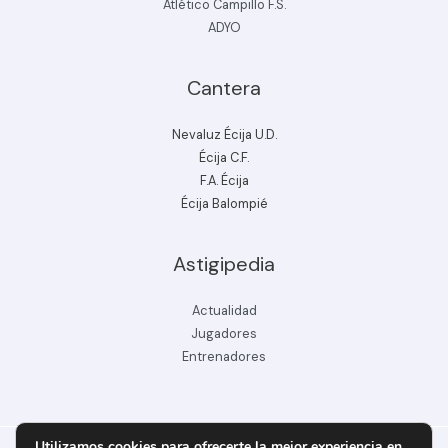
Atlético Campillo F.S.
ADYO
Cantera
Nevaluz Écija U.D.
Écija C.F.
F.A. Écija
Écija Balompié
Astigipedia
Actualidad
Jugadores
Entrenadores
Utilizamos cookies para ofrecerte la mejor experiencia en