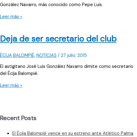
González Navarro, más conocido como Pepe Luis.
No
Leer más »
aceptan
la
Deja de ser secretario del club
dimisión
ÉCIJA BALOMPIÉ
,
NOTICIAS
/
27 julio, 2015
El astigitano José Luis González Navarro dimite como secretario
del Écija Balompié.
Deja
Leer más »
de
ser
secretario
del
Recent Posts
club
El Écija Balompié vence en su estreno ante Atlético Palma