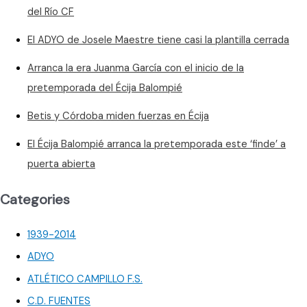
del Río CF
El ADYO de Josele Maestre tiene casi la plantilla cerrada
Arranca la era Juanma García con el inicio de la
pretemporada del Écija Balompié
Betis y Córdoba miden fuerzas en Écija
El Écija Balompié arranca la pretemporada este ‘finde’ a
puerta abierta
Categories
1939-2014
ADYO
ATLÉTICO CAMPILLO F.S.
C.D. FUENTES