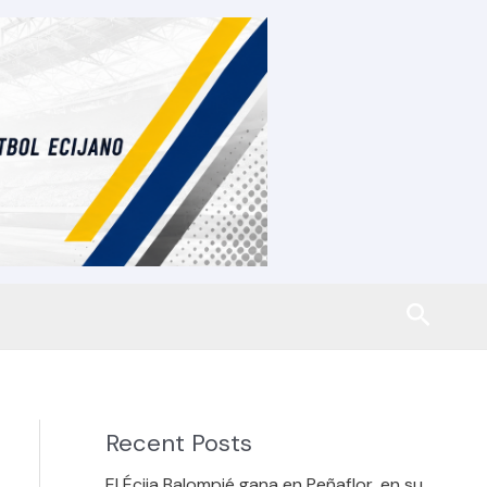
Busca
Recent Posts
El Écija Balompié gana en Peñaflor, en su