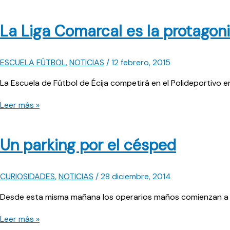
partidos
en
La Liga Comarcal es la protagon
el
«Poli»
ESCUELA FÚTBOL
,
NOTICIAS
/
12 febrero, 2015
La Escuela de Fútbol de Écija competirá en el Polideportivo e
La
Leer más »
Liga
Comarcal
Un parking por el césped
es
la
protagonista
CURIOSIDADES
,
NOTICIAS
/
28 diciembre, 2014
Desde esta misma mañana los operarios maños comienzan a r
Un
Leer más »