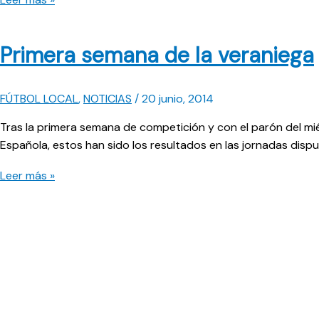
días
de
Primera semana de la veraniega
competición
FÚTBOL LOCAL
,
NOTICIAS
/
20 junio, 2014
Tras la primera semana de competición y con el parón del mié
Española, estos han sido los resultados en las jornadas disp
Primera
Leer más »
semana
de
la
veraniega