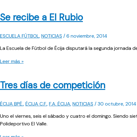
parking
por
Se recibe a El Rubio
el
césped
ESCUELA FÚTBOL
,
NOTICIAS
/
6 noviembre, 2014
La Escuela de Fútbol de Écija disputará la segunda jornada de 
Se
Leer más »
recibe
a
Tres días de competición
El
Rubio
ÉCIJA BPÉ.
,
ÉCIJA C.F.
,
F.A. ÉCIJA
,
NOTICIAS
/
30 octubre, 2014
Uno el viernes, seis el sábado y cuatro el domingo. Siendo si
Polideportivo El Valle.
Tres
Leer más »