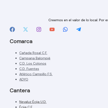
Creemos en el valor de lo local. Por
Comarca
Cañada Rosal C.F.
Campana Balompié
C.D. Los Colonos
C.D. Fuentes
Atlético Campillo F.S.
ADYO
Cantera
Nevaluz Écija U.D.
Écija C.F.