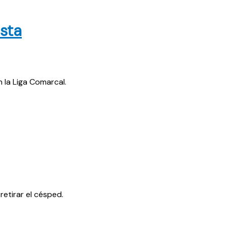
ista
n la Liga Comarcal.
etirar el césped.