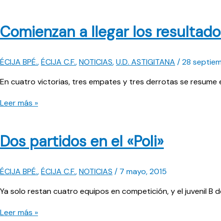
Comienzan a llegar los resultado
ÉCIJA BPÉ.
,
ÉCIJA C.F.
,
NOTICIAS
,
U.D. ASTIGITANA
/
28 septiem
En cuatro victorias, tres empates y tres derrotas se resume e
Comienzan
Leer más »
a
llegar
Dos partidos en el «Poli»
los
resultados
positivos
ÉCIJA BPÉ.
,
ÉCIJA C.F.
,
NOTICIAS
/
7 mayo, 2015
Ya solo restan cuatro equipos en competición, y el juvenil B d
Dos
Leer más »